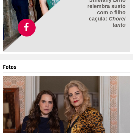
Sthefany Brito
relembra susto
com o filho
caçula:
Chorei
tanto
Fotos