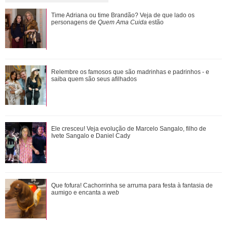
Cristiano Ronaldo deixa comentário exaltando a noiva em
Time Adriana ou time Brandão? Veja de que lado os
vídeo de Márcia Goldschmidt; enten...
personagens de
Quem Ama Cuida
estão
De Wicked a Petal... Entenda a polêmica que motivou pausa
Relembre os famosos que são madrinhas e padrinhos - e
na carreira de Ariana Grande
saiba quem são seus afilhados
Agrado e Eduarda são prejudicadas pela proximidade com
Ele cresceu! Veja evolução de Marcelo Sangalo, filho de
João Raul. Saiba o que vai acontece...
Ivete Sangalo e Daniel Cady
Saiba o que vai acontecer em Coração Acelerado nesta
Que fofura! Cachorrinha se arruma para festa à fantasia de
quarta-feira
aumigo e encanta a
web