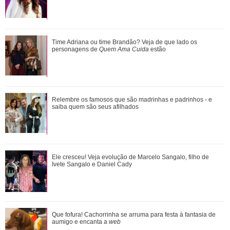
Ratinho se envolve em polêmica após falar sobre aparência
Time Adriana ou time Brandão? Veja de que lado os
do cantor Tiago, da dupla com Hu...
personagens de
Quem Ama Cuida
estão
Confira vezes em que Gaby Amarantos mostrou que não
Relembre os famosos que são madrinhas e padrinhos - e
tem medo de falar o que pensa
saiba quem são seus afilhados
Durante uma conversa com Filiz sobre o ex-marido de
Ele cresceu! Veja evolução de Marcelo Sangalo, filho de
Irmak, Kivanç acaba revelando que Irmak ...
Ivete Sangalo e Daniel Cady
Que fofura! Cachorrinha se arruma para festa à fantasia de
aumigo e encanta a
web