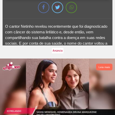
O cantor Netinho revelou recentemente que foi diagnosticado
com câncer do sistema linfático e, desde então, vem
compartilhando sua batalha contra a doença em suas redes
sociais. E por conta de sua saúde, o nome do cantor voltou a
ficar em alta e ele recebeu muitas mensagens de carinho de
pessoas que estão torcendo pela melhora do artista, famoso
por cantar músicas do gênero axé. Que tal, então, saber mais
sobre Netinho? Basta seguir nesta galeria!
Leia mais