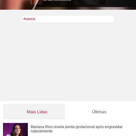
Mais Lidas
Últimas
Ele cresceu! Veja evolução de Marcelo Sangalo, filho de
Mariana Rios revela perda gestacional após engravidar
Ivete Sangalo e Daniel Cady
naturalmente