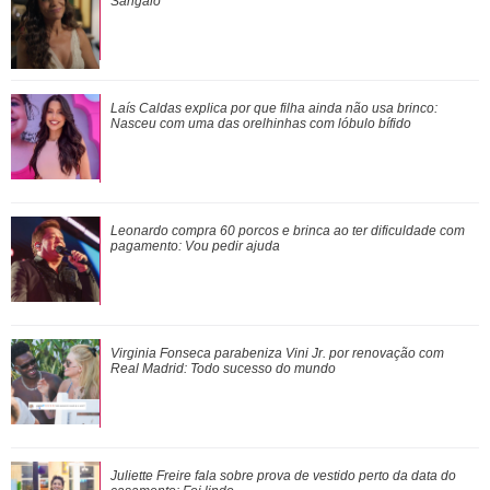
pagamento: Vou pedir ajuda
Sangalo
Virginia Fonseca parabeniza Vini Jr. por renovação com
Laís Caldas explica por que filha ainda não usa brinco:
Real Madrid: Todo sucesso do mundo
Nasceu com uma das orelhinhas com lóbulo bífido
Mavie arranca risadas de Bruna Biancardi e Neymar Jr. ao
Leonardo compra 60 porcos e brinca ao ter dificuldade com
falar porque não consegue fazer pas...
pagamento:
Vou pedir ajuda
Tati Machado faz reflexão emocionante no Saia Justa sobre
Virginia Fonseca parabeniza Vini Jr. por renovação com
a dor: Ensina
Real Madrid:
Todo sucesso do mundo
Príncipe Louis faz estreia em evento esportivo ao lado de
Juliette Freire fala sobre prova de vestido perto da data do