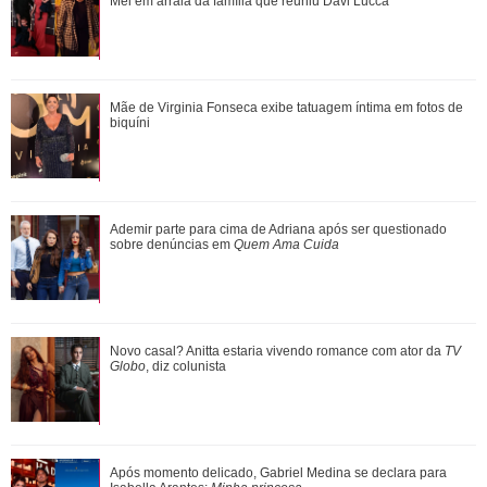
sobre denúncias em Quem Ama Cuida
Mel em arraiá da família que reuniu Davi Lucca
Bruna Biancardi e Neymar Jr. combinam looks com Mavie e
Mãe de Virginia Fonseca exibe tatuagem íntima em fotos de
Mel em arraiá da família que reuniu...
biquíni
Após momento delicado, Gabriel Medina se declara para
Ademir parte para cima de Adriana após ser questionado
Isabella Arantes: Minha princesa
sobre denúncias em
Quem Ama Cuida
Anne Hathaway manda recado em quadro do SBT após
Novo casal? Anitta estaria vivendo romance com ator da
TV
novidade no programa: - Obrigada, Brasil, p...
Globo
, diz colunista
Após momento delicado, Gabriel Medina se declara para