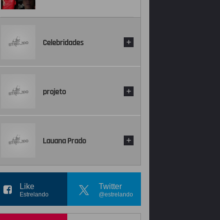
Celebridades
+
projeto
+
Lauana Prado
+
Like
Twitter
Estrelando
@estrelando