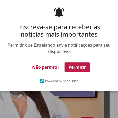
dez e se afastou do palco por orientações
Inscreva-se para receber as
notícias mais importantes
FALE CONOSCO
ANUNCIE NO ESTRELANDO
TRABALHE N
Permitir que Estrelando envie notificações para seu
dispositivo
Não permitir
Permitir
X
Powered by SendPulse