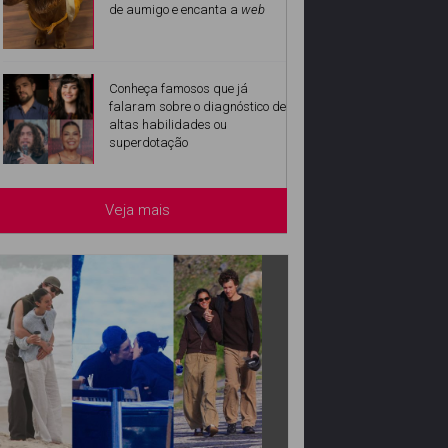
de aumigo e encanta a
web
Conheça famosos que já
falaram sobre o diagnóstico de
altas habilidades ou
superdotação
Veja mais