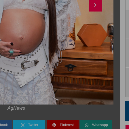
AgNews
book
Twitter
Pinterest
Whatsapp