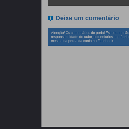
Deixe um comentário
Atenção! Os comentários do portal Estrelando são
responsabilidade do autor, comentários impróprio
mesmo na perda da conta no Facebook.