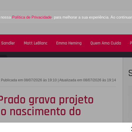
a nossa
Política de Privacidade
, para melhorar a sua experiência. Ao contin
 Sandler
Matt LeBlanc
Emma Heming
Quem Ama Cuida
P
FACEBOOK
TWITTE
Publicada em 08/07/2026 às 19:10 | Atualizada em 08/07/2026 às 19:14
Prado grava projeto
do nascimento do