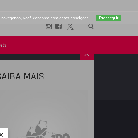
uar navegando, você concorda com estas condições.
Prosseguir
ets
X
SAIBA MAIS
R
INSTAGRAM
×