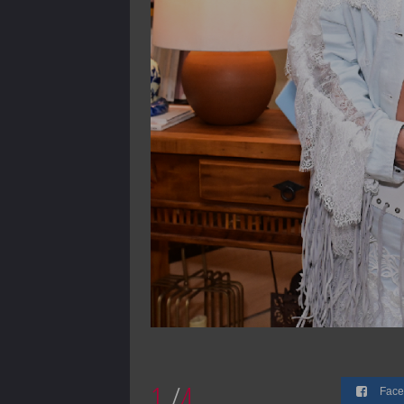
1
/
4
Face