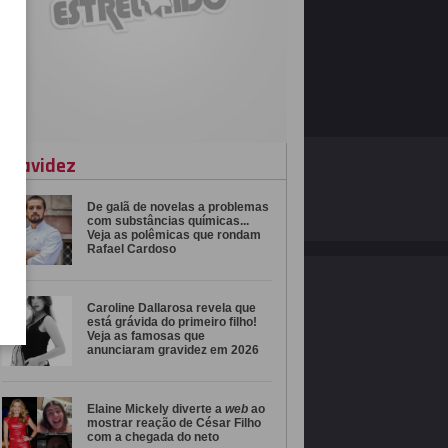
gravidez
O ESTRELANDO
POLÍTICA DE PRIVACIDADE
De galã de novelas a problemas
Desenvolvido por
com substâncias químicas...
Veja as polêmicas que rondam
Rafael Cardoso
Caroline Dallarosa revela que
está grávida do primeiro filho!
Veja as famosas que
anunciaram gravidez em 2026
Elaine Mickely diverte a
web
ao
mostrar reação de César Filho
com a chegada do neto