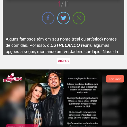
1
/11
Alguns famosos têm em seu nome (real ou artístico) nomes
de comidas. Por isso, o
ESTRELANDO
reuniu algumas
opções a seguir, montando um verdadeiro cardápio. Nascida
em 14 de junho de 1977, Camila Pitanga escolheu o nome da
fruta azedinha e laranjinha para seu nome artístico. Mas a
atriz, na verdade, não leva o Pitanga no nome verdadeiro. Ela
se chama Camila Manhães Sampaio.
Leia mais