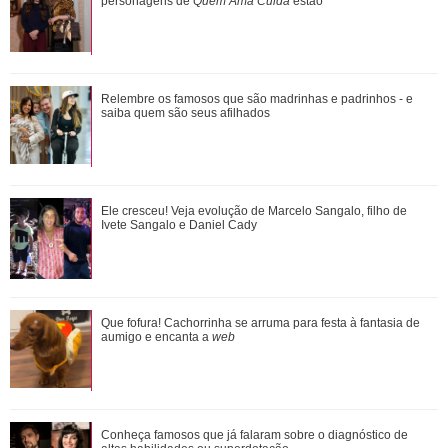
casamento: Foi lindo
personagens de
Quem Ama Cuida
estão
Além de Giovanna Ewbank... Relembre os amores de Bruno
Relembre os famosos que são madrinhas e padrinhos - e
Gagliasso
saiba quem são seus afilhados
Agrado e Eduarda são prejudicadas pela proximidade com
Ele cresceu! Veja evolução de Marcelo Sangalo, filho de
João Raul. Saiba o que vai acontece...
Ivete Sangalo e Daniel Cady
Durante uma conversa com Filiz sobre o ex-marido de
Que fofura! Cachorrinha se arruma para festa à fantasia de
Irmak, Kivanç acaba revelando que Irmak ...
aumigo e encanta a
web
Saiba o que vai acontecer em Coração Acelerado nesta
Conheça famosos que já falaram sobre o diagnóstico de