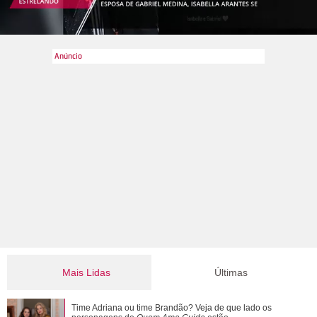
Mais Lidas
Últimas
Juliette Freire fala sobre prova de vestido perto da data do
Time Adriana ou time Brandão? Veja de que lado os