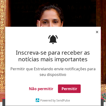
×
Inscreva-se para receber as
notícias mais importantes
Permitir que Estrelando envie notificações para
seu dispositivo
Não permitir
Permitir
Powered by SendPulse
Divulgação-
TV Globo