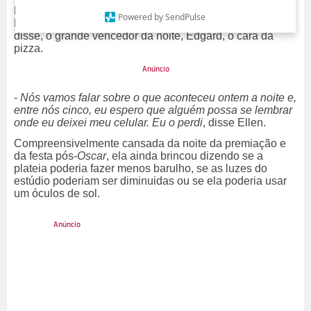
No
The Ellen Show
ela anunciou os convidados: Jared
Powered by SendPulse
Leto, Cate Blanchett, Lupita Nyong'o e como ela mesma
disse, o grande vencedor da noite, Edgard, o cara da
pizza.
- Nós vamos falar sobre o que aconteceu ontem a noite e,
entre nós cinco, eu espero que alguém possa se lembrar
onde eu deixei meu celular. Eu o perdi
, disse Ellen.
Compreensivelmente cansada da noite da premiação e
da festa pós-
Oscar
, ela ainda brincou dizendo se a
plateia poderia fazer menos barulho, se as luzes do
estúdio poderiam ser diminuidas ou se ela poderia usar
um óculos de sol.