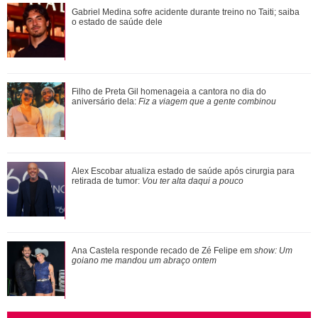
Com reaproximação, Príncipe Harry estaria na expectativa
Gabriel Medina sofre acidente durante treino no Taiti; saiba
o estado de saúde dele
de Rei Charles III marcar presen�...
Alex Escobar atualiza estado de saúde após cirurgia para
Filho de Preta Gil homenageia a cantora no dia do
retirada de tumor: Vou ter alta da...
aniversário dela:
Fiz a viagem que a gente combinou
Mãe de Virginia Fonseca exibe tatuagem íntima em fotos de
Alex Escobar atualiza estado de saúde após cirurgia para
biquíni
retirada de tumor:
Vou ter alta daqui a pouco
Loira, morena, platinada... Relembre alguns dos cabelos
Ana Castela responde recado de Zé Felipe em
show: Um
que Ariana Grande já teve
goiano me mandou um abraço ontem