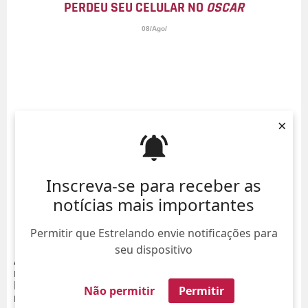
PERDEU SEU CELULAR NO
OSCAR
08/Ago/
×
Inscreva-se para receber as
notícias mais importantes
Permitir que Estrelando envie notificações para
seu dispositivo
Após tirar a
selfie
mais retuitada da história, com três
milhões de compartilhamentos, a apresentadora Elle
DeGeneres disse em seu programa que perdeu o celular
Não permitir
Permitir
na noite do
Oscar
.