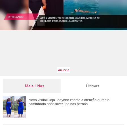
Mais Lidas
Últimas
Novo visual! Jojo Todynho chama a atenção durante
Novo visual! Jojo Todynho chama a atenção durante
caminhada após fazer lipo nas pernas
caminhada após fazer lipo nas pernas