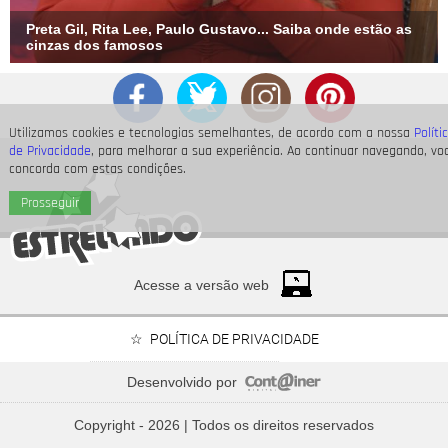
Preta Gil, Rita Lee, Paulo Gustavo... Saiba onde estão as
cinzas dos famosos
Utilizamos cookies e tecnologias semelhantes, de acordo com a nossa
Políti
de Privacidade
, para melhorar a sua experiência. Ao continuar navegando, vo
concorda com estas condições.
Prosseguir
Acesse a versão web
POLÍTICA DE PRIVACIDADE
Desenvolvido por
Bruna Marquezine, Camila Cabello, Hailey Bieber...
Relembre os amores - e
Copyright - 2026 | Todos os direitos reservados
affairs
- de Shawn Mendes