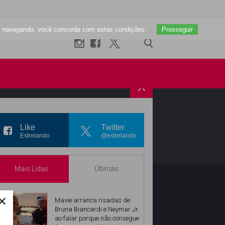
uar navegando, você concorda com estas condições.
Prosseguir
X
R
INSTAGRAM
Like
Twitter
Estrelando
@estrelando
Mais Lidas
Últimas
×
Mavie arranca risadas de
Bruna Biancardi e Neymar Jr.
ao falar porque não consegue