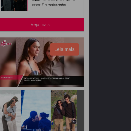
anos:
É o motorzinho
Veja mais
Leia mais