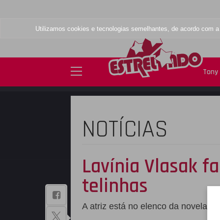
Utilizamos cookies e tecnologias semelhantes, de acordo com 
Tony
NOTÍCIAS
Lavínia Vlasak fa
telinhas
BAIXE NOSSO
A atriz está no elenco da novela
To
APLICATIVO