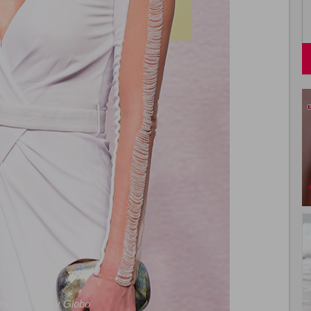
ivulgação-
Tv Globo