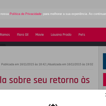
a nossa
Política de Privacidade
, para melhorar a sua experiência. Ao contin
 Ramos
Flora Gil
Mavie
Lauana Prado
Pets
FACEBOOK
TWITTE
Publicada em 16/11/2015 às 18:42 | Atualizada em 16/11/2015 às 19:02
la sobre seu retorno às
talmente Demais