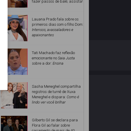
fazer passos de balé; assista!
Lauana Prado fala sobre os
primeiros dias com o filho Dom:
Intensos, avassaladores e
apaixonantes
O ESTRELANDO
POLÍTICA DE PRIVACIDADE
Tati Machado faz reflexão
emocionante no
Saia Justa
sobre a dor:
Ensina
Desenvolvido por
Sasha Meneghel compartilha
registros de turnê de Xuxa
Meneghel e dispara:
Como é
lindo ver você brilhar
Gilberto Gil se declara para
Flora Gil ao falar sobre
casamento de mais de 40