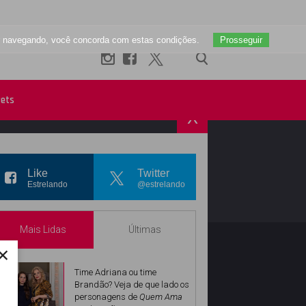
uar navegando, você concorda com estas condições.
Prosseguir
ets
X
R
INSTAGRAM
Like
Twitter
Estrelando
@estrelando
Mais Lidas
Últimas
×
Time Adriana ou time
Brandão? Veja de que lado os
personagens de
Quem Ama