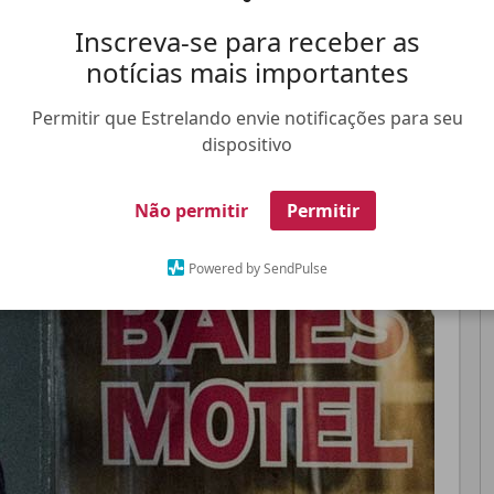
Inscreva-se para receber as
Pinterest
Whatsapp
notícias mais importantes
Permitir que Estrelando envie notificações para seu
dispositivo
FALE CONOSCO
ANUNCIE NO ESTRELANDO
TRABALHE N
Não permitir
Permitir
Powered by SendPulse