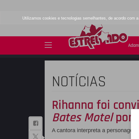
Utilizamos cookies e tecnologias semelhantes, de acordo com 
Adam
NOTÍCIAS
Rihanna foi conv
Bates Motel
por s
BAIXE NOSSO
A cantora interpreta a personagem
APLICATIVO