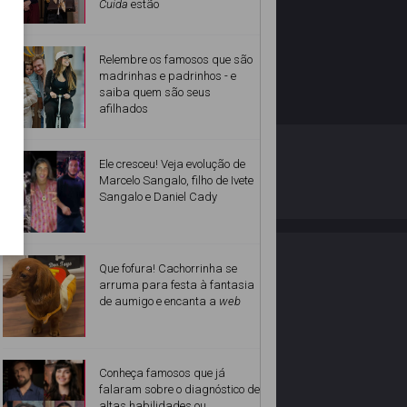
Cuida
estão
Relembre os famosos que são
madrinhas e padrinhos - e
saiba quem são seus
afilhados
O ESTRELANDO
POLÍTICA DE PRIVACIDADE
Ele cresceu! Veja evolução de
Marcelo Sangalo, filho de Ivete
Sangalo e Daniel Cady
Desenvolvido por
Que fofura! Cachorrinha se
arruma para festa à fantasia
de aumigo e encanta a
web
Conheça famosos que já
falaram sobre o diagnóstico de
altas habilidades ou