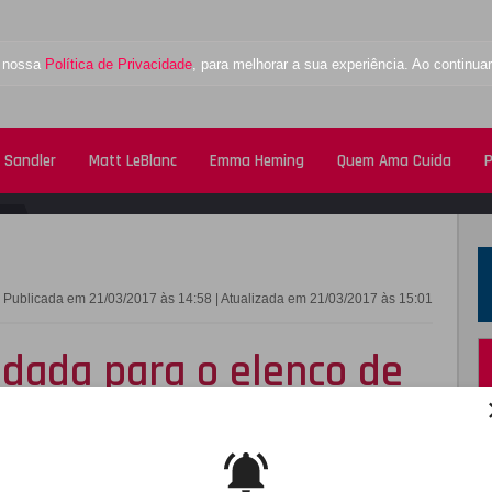
a nossa
Política de Privacidade
, para melhorar a sua experiência. Ao contin
 Sandler
Matt LeBlanc
Emma Heming
Quem Ama Cuida
P
FACEBOOK
TWITTE
Publicada em 21/03/2017 às 14:58 | Atualizada em 21/03/2017 às 15:01
idada para o elenco de
er muito fã da série
 Marion Crane