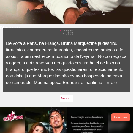
Divulgação
1
/36
De volta à Paris, na França, Bruna Marquezine já desfilou,
tirou fotos, conheceu restaurantes, encontrou as amigas e foi
assistir a um desfile de moda junto de Neymar. No começo da
viagem, a atriz reservou um quarto em um hotel de luxo na
França, o que fez muitos fãs questionarem o relacionamento
dos dois, já que Marquezine não estava hospedada na casa
do namorado. Mas na época Brumar se mantinha firme e
forte! O casal prestigiou o desfile da Off White. O craque
postou a foto em que Bruna aparece fotografando com seu
celular, provavelmente algum look, que estava com uma
capinha da Gucci que custa 350 dólares, que vale mais de mil
reais. A seguir, confira mais momentos do casal BruMar!
Leia mais