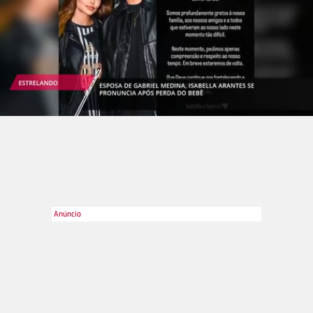
Divulgação
2
/36
Depois de aproveitar alguns dias ao lado de Neymar na
França, Bruna Marquezine precisou se despedir do namorado