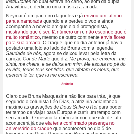
InstaStories
no qual estava no carro, ao som da dupla
Anavitória, e dedicou uma música à amada.
Neymar é um parceiro daqueles e já
enviou um jatinho
para a namorada
quando ela perdeu o voo e ainda
acompanha a novela em que ela é protagonista,
mostrando que é seu fã número um
e
não esconde que é
muito romântico
, mesmo de outro continente
envia flores
para sua amada
. O craque, que no dia anterior já havia
postado uma foto ao lado de Bruna com a legenda
Saudade de nós
, agora se deixou levar pela letra da
canção
Cor de Marte
que diz:
Me prova, me enxerga, me
sinta, me cheira, e se deixa em mim. Me escuta no pé do
ouvido, todos teus sentidos, que afetam os meus, que
querem te ter, que tu me escreveu.
Claro que Bruna Marquezine não fica para trás, já que
segundo o colunista Léo Dias, a atriz iria adiantar ao
máximo as gravações de
Deus Salve o Rei
para poder
ter tempo de viajar para Europa e curtir um tempo com
seu amado. O mesmo também afirmou que isto de fato
acontecerá já que
ela teria confirmado presença no
aniversário do craque
que acontecerá no dia 5 de
fevereiro, em Paris. Parece que
Brumar
chegou para