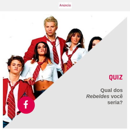
QUIZ
Qual dos
Rebeldes
você
Getty Images
4
/27
seria?
Gal Gadot e Armie Hammer em seguida subiram ao palco
para apresentar o prêmio de melhor maquiagem e cabelo. O
prêmio foi para a equipe de O Destino de Uma Nação, que