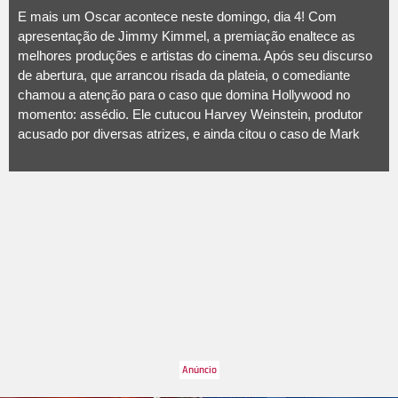
E mais um Oscar acontece neste domingo, dia 4! Com
apresentação de Jimmy Kimmel, a premiação enaltece as
melhores produções e artistas do cinema. Após seu discurso
de abertura, que arrancou risada da plateia, o comediante
chamou a atenção para o caso que domina Hollywood no
momento: assédio. Ele cutucou Harvey Weinstein, produtor
acusado por diversas atrizes, e ainda citou o caso de Mark
Wahlberg e Michelle Williams, que receberam salários
diferentes ao atuarem em Todo o Dinheiro do Mundo.