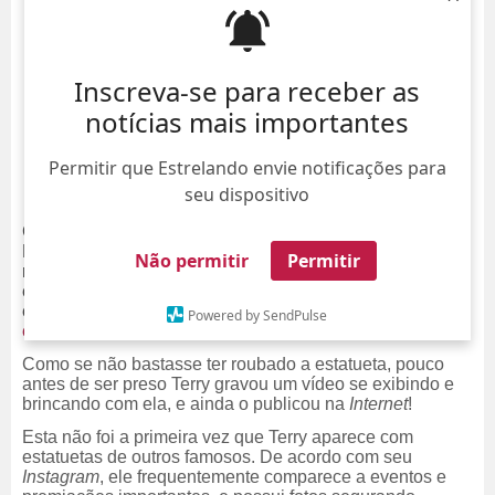
Inscreva-se para receber as
notícias mais importantes
Permitir que Estrelando envie notificações para
seu dispositivo
Como já dissemos no
ESTRELANDO
, Francis
McDormand ficou tão animada por ter ganho o Oscar de
Não permitir
Permitir
melhor atriz que só durante uma festa após a cerimônia
ela se deu conta de que não estava mais com a
estatueta!
A atriz então notificou os seguranças, que
a
Powered by SendPulse
encontraram com um homem chamado Terry Byrant
.
Como se não bastasse ter roubado a estatueta, pouco
antes de ser preso
Terry
gravou um vídeo se exibindo e
brincando com ela, e ainda o publicou na
Internet
!
Esta não foi a primeira vez que Terry aparece com
estatuetas de outros famosos. De acordo com seu
Instagram
, ele frequentemente comparece a eventos e