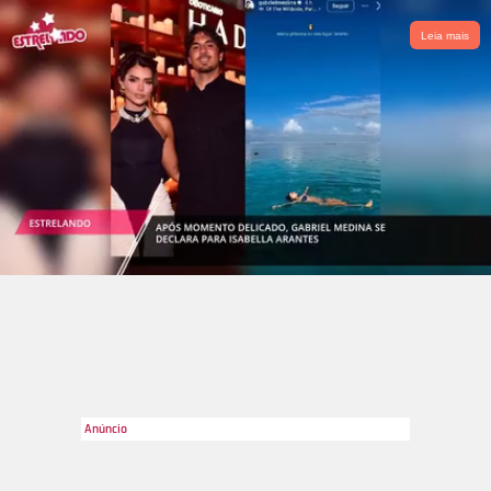
Leia mais
Getty Images
2
/27
Para quebrar um pouco o clima, Jimmy falou que a premiação
é longa e o artista que fizesse o menor discurso de vencedor
levaria para casa uma lancha, algo que foi promovido por
Hellen Mirren, de cima do palco!