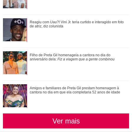
Reuters
3
/27
Preta Gil, Rita Lee, Paulo Gustavo... Saiba onde estão as
Reagiu com
Uau
?! Vini Jr. teria curtido e interagido em foto
cinzas dos famosos
de atriz, diz colunista
E para apresentar a categoria de melhor ator coadjuvante, o
primeiro prêmio da noite, Viola Davis subiu ao palco para
anunciar que o vencedor seria Sam Rockwell por sua atuação
em Três Anúncios Para um Crime! Esta é a primeira indicação
Adriana fica sabendo por Pedro, Cléber e André que a
Filho de Preta Gil homenageia a cantora no dia do
ao Oscar e a primeira estatueta do astro. Em seu discurso,
promotoria acatou as denúncias de Sue...
aniversário dela:
Fiz a viagem que a gente combinou
começou brincando que queria ganhar a lancha de Jimmy e
por isso ia acelerar sua fala!
Além de Shawn Mendes... Relembre os famosos que já se
Amigos e familiares de Preta Gil prestam homenagem à
fantasiaram de Xuxa Meneghel
cantora no dia em que ela completaria 52 anos de idade
Ver mais