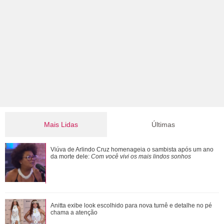
Mais Lidas
Últimas
Bruna Marquezine e Shawn Mendes vivem momento
Viúva de Arlindo Cruz homenageia o sambista após um ano
especial em projeto social durante aniversário...
da morte dele:
Com você vivi os mais lindos sonhos
Bruna Marquezine, Camila Cabello, Hailey Bieber...
Anitta exibe look escolhido para nova turnê e detalhe no pé
Relembre os amores - e affairs - de Shawn ...
chama a atenção