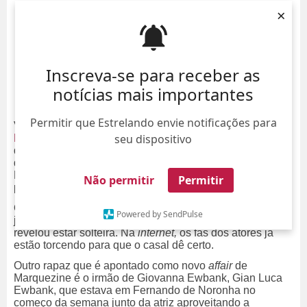
×
Inscreva-se para receber as
notícias mais importantes
Permitir que Estrelando envie notificações para
Você já viu aqui no
ESTRELANDO
que
Bruna
seu dispositivo
Marquezine está solteira, de novo
. Agora, imagina
quantos
Oi, Sumida!
Marquezine deve estar recebendo
desde que anunciou o
término do namoro com Neymar
!
Pois é, o primeiro deles foi do ator Chay Suede, que não
Não permitir
Permitir
perdeu tempo e foi se aproximar da morena.
O galã, que terminou seu noivado com Laura Neiva em
Powered by SendPulse
julho deste ano, seguiu Bruna bem assim que a atriz
revelou estar solteira. Na
internet,
os fãs dos atores já
estão torcendo para que o casal dê certo.
Ou
tro rapaz que é apontado como novo
affair
de
Marquezine é o irmão de Giovanna Ewbank, Gian Luca
Ewbank, que estava em Fernando de Noronha no
começo da semana junto da atriz aproveitando a