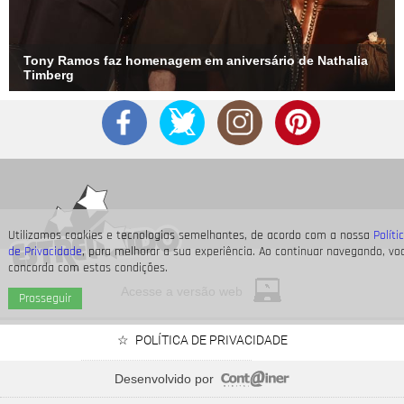
Tony Ramos faz homenagem em aniversário de Nathalia
Timberg
Utilizamos cookies e tecnologias semelhantes, de acordo com a nossa
Políti
de Privacidade
, para melhorar a sua experiência. Ao continuar navegando, vo
concorda com estas condições.
Acesse a versão web
Prosseguir
Divulgação
5
/12
POLÍTICA DE PRIVACIDADE
Em abril de 2016, tivemos o segundo reencontro do casal - ou,
Desenvolvido por
pelo menos, uma suspeita disso. Nessa época, a atriz esteve
Mais um nome acaba de ser adicionado! Conheça a linha