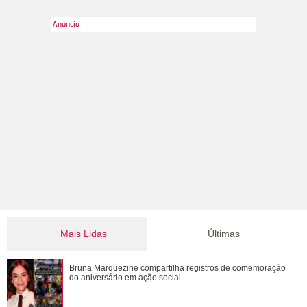
2
/12
Porém, em fevereiro de 2014, a própria assessoria de
imprensa da atriz confirmou que eles não estavam mais
namorando.
Mais Lidas
Últimas
Tony Ramos faz homenagem em aniversário de Nathalia
Bruna Marquezine compartilha registros de comemoração
Timberg
do aniversário em ação social