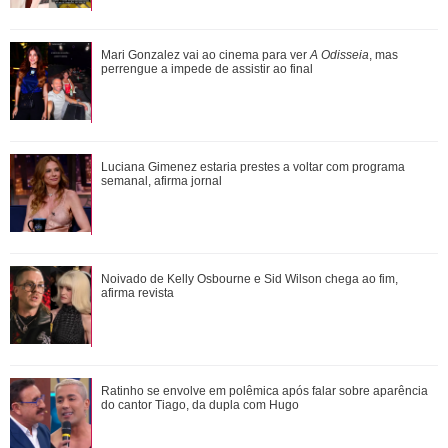
De galã de novelas a problemas com substâncias
Mari Gonzalez vai ao cinema para ver
A Odisseia
, mas
químicas... Veja as polêmicas que rondam R...
perrengue a impede de assistir ao final
Shawn Mendes, João Guilherme, Enzo Celulari... Relembre
Luciana Gimenez estaria prestes a voltar com programa
os amores - e affairs - de Bruna Mar...
semanal, afirma jornal
Assumidos! Kylian Mbappé abre álbum de fotos e noite de
Noivado de Kelly Osbourne e Sid Wilson chega ao fim,
cinema brasileiro com Ester Expósi...
afirma revista
Divulgação
3
/12
Aí já temos o primeiro reencontro! Em maio de 2014, Neymar
Mari Gonzalez vai ao cinema para ver A Odisseia, mas
Ratinho se envolve em polêmica após falar sobre aparência
contou em entrevista ao programa Domingão do Faustão que
perrengue a impede de assistir ao final
do cantor Tiago, da dupla com Hugo
eles haviam se reconciliado: - A gente sempre esteve junto,
disparou o jogador, discreto.