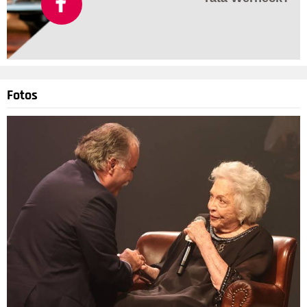
Divulgação
4
/12
Fotos
Entretanto, alguns meses depois, naquele mesmo ano, eles
se separaram pela segunda vez. Que chato, né?