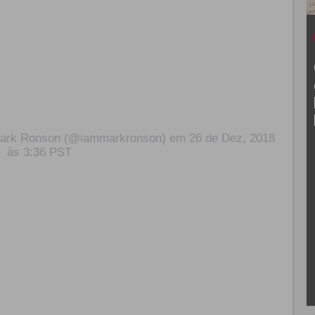
Mark Ronson (@iammarkronson)
em
26 de Dez, 2018
às 3:36 PST