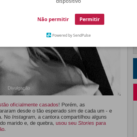
dispositivo
Não permitir
Permitir
Powered by SendPulse
Divulgação
tão oficialmente casados
! Porém, as
raram desde o tão esperado
sim
de cada um - e
a. No
Instagram
, a cantora compartilhou alguns
 do marido e, de quebra,
usou seu
Stories
para
ão
.