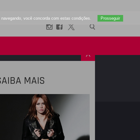
uar navegando, você concorda com estas condições.
Prosseguir
X
SAIBA MAIS
R
INSTAGRAM