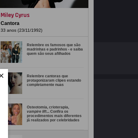
Miley Cyrus
Cantora
33 anos (23/11/1992)
Relembre os famosos que são
madrinhas e padrinhos - e saiba
O ESTRELANDO
POLÍTICA DE PRIVACIDADE
quem são seus afilhados
Desenvolvido por
×
Relembre cantoras que
protagonizaram clipes estando
completamente nuas
Osteotomia, crioterapia,
vampire lift
... Confira os
procedimentos mais diferentes
já realizados por celebridades