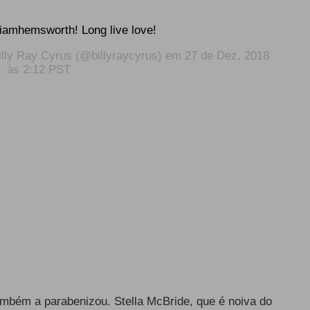
iamhemsworth! Long live love!
illy Ray Cyrus
(@billyraycyrus) em
27 de Dez, 2018
às 2:12 PST
ambém a parabenizou. Stella McBride, que é noiva do