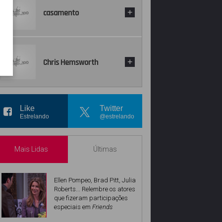
casamento
+
Chris Hemsworth
+
Like
Twitter
Estrelando
@estrelando
Mais Lidas
Últimas
Ellen Pompeo, Brad Pitt, Julia
Roberts... Relembre os atores
que fizeram participações
especiais em
Friends