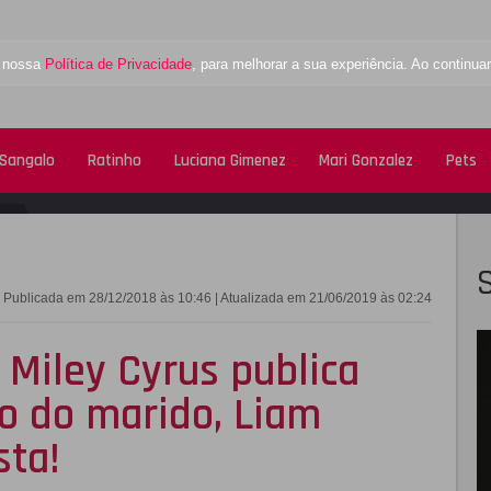
a nossa
Política de Privacidade
, para melhorar a sua experiência. Ao contin
 Sangalo
Ratinho
Luciana Gimenez
Mari Gonzalez
Pets
FACEBOOK
TWITTE
Publicada em 28/12/2018 às 10:46 | Atualizada em 21/06/2019 às 02:24
Miley Cyrus publica
do do marido, Liam
sta!