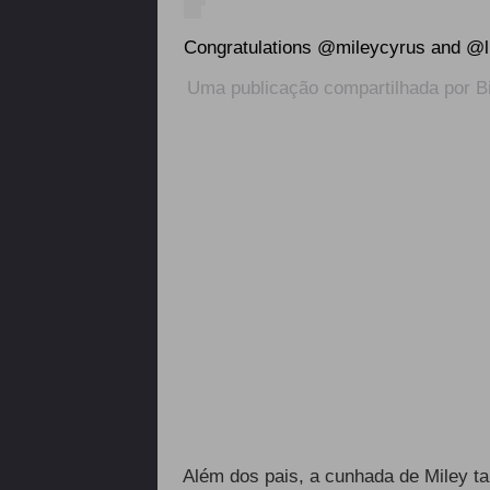
Congratulations @mileycyrus and @l
Uma publicação compartilhada por
B
Além dos pais, a cunhada de Miley t