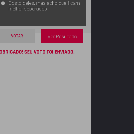
Gosto deles, mas acho que ficam
melhor separados
VOTAR
Ver Resultado
OBRIGADO! SEU VOTO FOI ENVIADO.