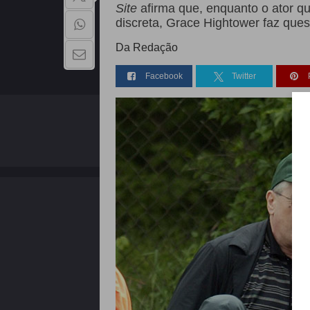
Site
afirma que, enquanto o ator qu
discreta, Grace Hightower faz que
Da Redação
Facebook
Twitter
QUEM SOMOS
Copyright - 2026 | Todos os direitos reservados