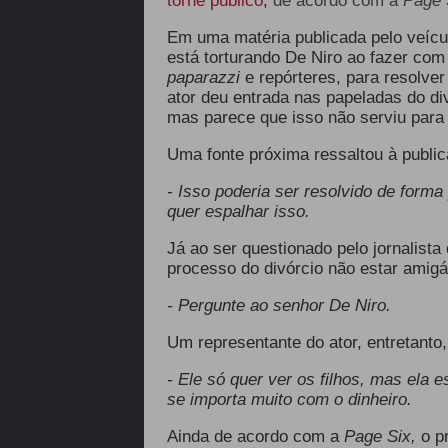
torne público
,
de acordo com a
Page 
Em uma matéria publicada pelo veícul
está torturando De Niro ao fazer com
paparazzi
e repórteres, para resolve
ator
deu entrada nas papeladas do di
mas parece que isso não serviu para
Uma fonte próxima ressaltou à public
- Isso poderia ser resolvido de forma
quer espalhar isso.
Já ao ser questionado pelo jornalista
processo do divórcio não estar amig
- Pergunte ao senhor De Niro.
Um representante do ator, entretanto
- Ele só quer ver os filhos, mas ela e
se importa muito com o dinheiro.
Ainda de acordo com a
Page Six,
o p