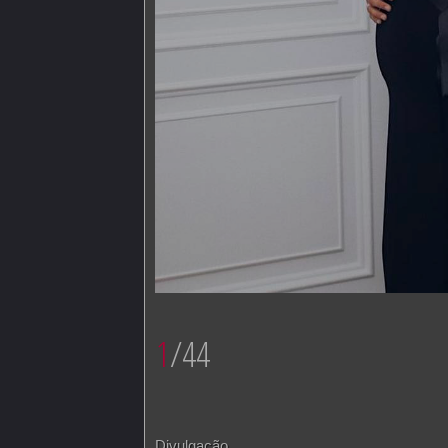
1
/44
Divulgação