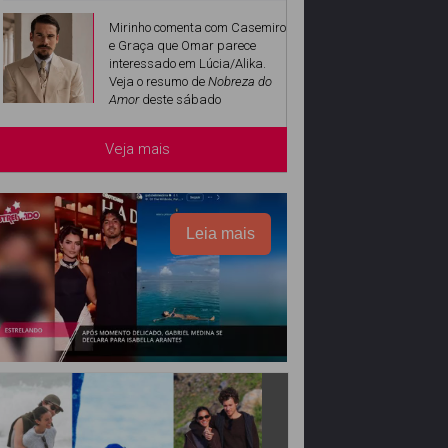
Mirinho comenta com Casemiro
e Graça que Omar parece
interessado em Lúcia/Alika.
Veja o resumo de
Nobreza do
Amor
deste sábado
Veja mais
Leia mais