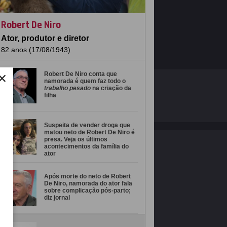
Robert De Niro
Ator, produtor e diretor
82 anos (17/08/1943)
×
Robert De Niro conta que
namorada é quem faz todo o
O ESTRELANDO
POLÍTICA DE PRIVACIDADE
trabalho pesado
na criação da
filha
Desenvolvido por
Suspeita de vender droga que
matou neto de Robert De Niro é
presa. Veja os últimos
acontecimentos da família do
ator
Após morte do neto de Robert
De Niro, namorada do ator fala
sobre complicação pós-parto;
diz jornal