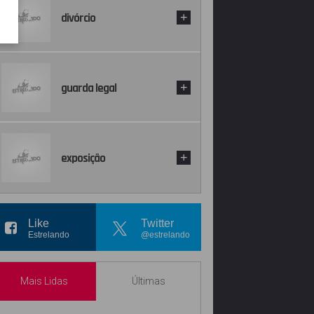
divórcio
+
guarda legal
+
exposição
+
Like
Twitter
Estrelando
@estrelando
Mais Lidas
Últimas