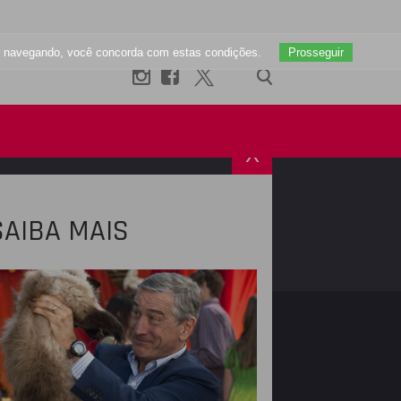
uar navegando, você concorda com estas condições.
Prosseguir
X
SAIBA MAIS
R
INSTAGRAM