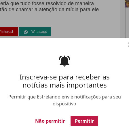
eria que tudo fosse resolvido de maneira
stão de chamar a atenção da mídia para ele
Pinterest
Whatsapp
FALE CONOSCO
ANUNCIE NO ESTRELANDO
TRABALHE N
Inscreva-se para receber as
notícias mais importantes
Permitir que Estrelando envie notificações para seu
dispositivo
Não permitir
Permitir