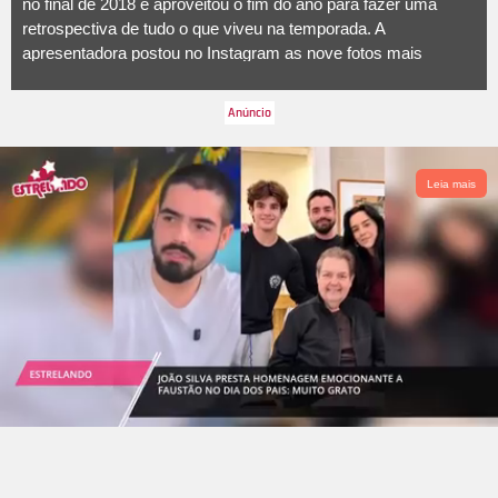
no final de 2018 e aproveitou o fim do ano para fazer uma
retrospectiva de tudo o que viveu na temporada. A
apresentadora postou no Instagram as nove fotos mais
curtidas da rede social e refletiu: Meu #bestnine é de
contagem regressiva com vocês. De carinho, de luta, de amor
e de vitória! Foi (e ainda é) muito emocionante receber tanto
afeto ao longo desses meses. Obrigada a cada um que deixou
uma mensagem, compartilhou sua história comigo ou
Leia mais
simplesmente me desejou o bem. A energia de vocês me
fortaleceu e me permitiu terminar o tratamento com ainda
mais e mais vontade de viver! 2019 seguiremos juntos por
aqui, pelas ruas e pelas telas. E com muita saúde pra nós!
Confira a seguir tudo o que ela falou sobre a doença!