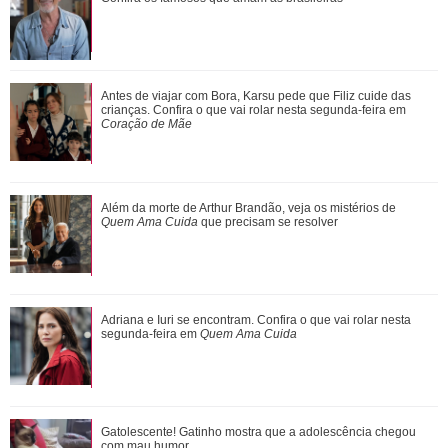
Além da morte de Arthur Brandão, veja os mistérios de
Antes de viajar com Bora, Karsu pede que Filiz cuide das
Quem Ama Cuida que precisam se resol...
crianças. Confira o que vai rolar nesta segunda-feira em
Coração de Mãe
Marcos Caruso se emociona ao revisitar mais de 50 anos
Além da morte de Arthur Brandão, veja os mistérios de
de carreira
Quem Ama Cuida
que precisam se resolver
Adriana e Iuri se encontram. Confira o que vai rolar nesta
Adriana e Iuri se encontram. Confira o que vai rolar nesta
Divulgação
segunda-feira em Quem Ama Cuida
segunda-feira em
Quem Ama Cuida
3
/20
Quando celebrou um mês desde o fim de sua quimioterapia a
apresentadora fez um vídeo para comemorar com seus fãs: -
Tô muito feliz, sabe por que? Um mês sem quimio! Um mês
Não gostou? Ana Paula Renault reage após Milena decretar
Gatolescente! Gatinho mostra que a adolescência chegou
fim da amizade entre as duas
com mau humor