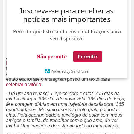
Inscreva-se para receber as
notícias mais importantes
Permitir que Estrelando envie notificações para
seu dispositivo
Não permitir
Permitir
Após
enfrentar e vencer um câncer
de mama,
Ana
Furtado
tem motivos de sobra para comemorar. Nesta
terça-feira, dia 9, completou exatamente um ano que a
Powered by SendPulse
apresentadora realizou a cirurgia de retirada do câncer,
então ela foi até o
Instagram
postar um texto para
celebrar a vitória:
-
Há um ano renasci. Hoje celebro exatos 365 dias da
minha cirurgia. 365 dias de nova vida. 365 dias de força,
fé e coragem diárias em uma trajetória desafiadora. 365
oportunidades. Me sinto imensamente grata por todas
elas. Pela oportunidade e privilégio de estar com meus
amigos e família, de trabalhar com o que amo, de ver
minha filha crescer e de estar ao lado do meu marido.