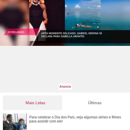
Mais Lidas
Últimas
Bruna Marquezine, Camila Cabello, Hailey Bieber...
Para celebrar o Dia dos Pais, veja algumas séries e filmes
Relembre os amores - e affairs - de Shawn ...
para assistir com ele!