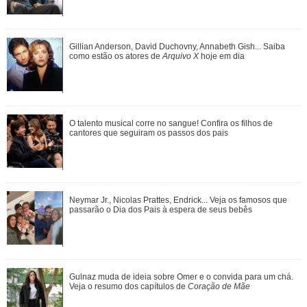
Além de Ariana Grande, confira famosas que já foram
Gillian Anderson, David Duchovny, Annabeth Gish... Saiba
criticadas pelos corpos magros (e rebat...
como estão os atores de
Arquivo X
hoje em dia
Ariana Grande faz desabafo em show sobre decisão de
O talento musical corre no sangue! Confira os filhos de
pausar a carreira: Não foi uma reação...
cantores que seguiram os passos dos pais
Gillian Anderson, David Duchovny, Annabeth Gish... Saiba
Neymar Jr., Nicolas Prattes, Endrick... Veja os famosos que
como estão os atores de Arquivo X h...
passarão o Dia dos Pais à espera de seus bebês
Novelas, filmes e série... Relembre os papéis marcantes da
Gulnaz muda de ideia sobre Omer e o convida para um chá.
carreira de Bruna Marquezine
Veja o resumo dos capítulos de
Coração de Mãe