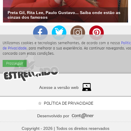
Preta Gil, Rita Lee, Paulo Gustavo... Saiba onde estão as
cinzas dos famosos
Utilizamos cookies e tecnologias semelhantes, de acordo com a nossa
Políti
de Privacidade
, para melhorar a sua experiência. Ao continuar navegando, vo
concorda com estas condições.
Prosseguir
Acesse a versão web
POLÍTICA DE PRIVACIDADE
Divulgação -
SBT
5
/24
Desenvolvido por
Bruna Marquezine, Camila Cabello, Hailey Bieber...
A apresentadora que não teve freio na língua nem mesmo
Relembre os amores - e
Copyright - 2026 | Todos os direitos reservados
affairs
- de Shawn Mendes