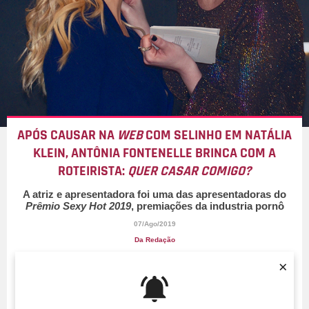
APÓS CAUSAR NA
WEB
COM SELINHO EM NATÁLIA
KLEIN, ANTÔNIA FONTENELLE BRINCA COM A
ROTEIRISTA:
QUER CASAR COMIGO?
A atriz e apresentadora foi uma das apresentadoras do
Prêmio Sexy Hot 2019
, premiações da industria pornô
07/Ago/2019
Da Redação
×