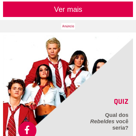
ela acusou a advogada de querer se tornar artista sem nem
Ver mais
mesmo estudar: - Ela insiste em ser atriz, cantora e sei lá o
que, mas sem estudar. Ela e sua mania de acusar todo
mundo de xenofobia. Inclusive ela me arrumou um problema
muito grande por causa dessa palhaçada dela. Ela foi fazer
um teste de dublagem, para fazer um filme com projeção
internacional e, chegando lá, pediram para ela neutralizar o
sotaque, mais do que normal. E ela foi acusar a produção de
xenofobia. E não para por aí! Fontenelle aproveitou a
oportunidade para alfinetar a paraibana: - Eu queria lhe pedir,
te manca, vá estudar e pare de ficar acusando as pessoas de
xenofobia. Existe uma coisa chamada personagem, perfil de
personagem, que é importante que você entenda. O sotaque
era nordestino? Não, não era! Porque se fosse, não teriam
pedido para você neutralizar. Isso não tem a ver com
QUIZ
xenofobia, tem a ver com arte, coisa que você desconhece,
porque você quer passar na frente, quer furar fila. Vai estudar,
Qual dos
garota.
Rebeldes
você
seria?