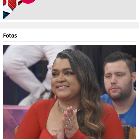
Divulgação
Fotos
4
/24
Em outra ocasião, a loira resolveu falar sobre a vacina contra
a Covid-19 e afirmou que tinha medo de cair em uma coisa
experimental. Eu não estou falando para ninguém não tomar a
vacina. Eu estou dizendo que eu tenho medo de cair em uma
coisa experimental. Eu peguei, uma, duas e agora, a terceira
vez. Os médicos que eu consultei falam: pegar Covid é como
se você tivesse tomado a vacina. Cada vez que você vai
pegando, os sintomas vão diminuindo, porque você vai
pegando imunidade.E foi o que aconteceu. Peguei pela
terceira vez. Estou imune por mais não sei quanto tempo, pra
sempre, porque Deus é pai. Se Deus quiser nunca mais
pegarei esse troço, explicou nas redes sociais. Vixe!