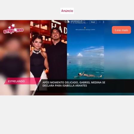
a loira chamá-lo de sociopata, afirmando que ele fazia o uso
de cocaína. Na época, Felipe achou o episódio um absurdo e
processou a loira, que, agora, foi condenada pela Justiça e,
além da indenização de 20 mil reais, terá que pagar a pena de
um ano, nove meses e dez dias de serviço comunitário.
Leia mais
Confira, a seguir, mais brigas e polêmicas de Antonia
Fontenelle.