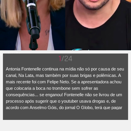
Divulgação
1
/24
Antonia Fontenelle continua na mídia não só por causa de seu
canal, Na Lata, mas também por suas brigas e polêmicas. A
mais recente foi com Felipe Neto. Se a apresentadora achou
que colocaria a boca no trombone sem sofrer as
consequências... se enganou! Fontenelle não se livrou de um
processo após sugerir que o youtuber usava drogas e, de
acordo com Anselmo Góis, do jornal O Globo, terá que pagar
indenização. Tudo começou em novembro de 2021, quando o
Ministério Público do Rio de Janeiro protocolou o pedido de
condenação de Antonia por difamação contra Neto, logo após