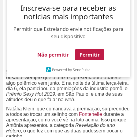
Inscreva-se para receber as
notícias mais importantes
Permitir que Estrelando envie notificações para
seu dispositivo
Não permitir
Permitir
Powered by SendPulse
Se tem um adjetivo que define
Antônia Fontenelle
é
ousada! Sempre que a atriz e apresentadora aparece,
algo polêmico vem junto. E na noite da última terça-feira,
dia 6, ela participou da premiações da industria pornô, o
Prêmio Sexy Hot 2019
, em São Paulo, e uma de suas
atitudes deu o que falar na
web
.
Natália Klein, que comandava a premiação, surpreendeu
a todos ao trocar um selinho com
Fontenelle
durante a
apresentação, como você vê na foto acima. Isso porque
Antônia apresentou a categoria
Revelação do ano
Hétero
, o que fez com que as duas pudessem trocar o
carinho.