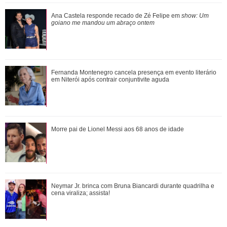
Morre pai de Lionel Messi aos 68 anos de idade
Ana Castela responde recado de Zé Felipe em
show: Um
goiano me mandou um abraço ontem
Fernanda Montenegro cancela presença em evento literário
Fernanda Montenegro cancela presença em evento literário
em Niterói após contrair conjunt...
em Niterói após contrair conjuntivite aguda
Neymar Jr. brinca com Bruna Biancardi durante quadrilha e
Morre pai de Lionel Messi aos 68 anos de idade
cena viraliza; assista!
AgNews
3
/24
Outra briga recente aconteceu com Juliette Freire, depois que
a vencedora do BBB21 reclamou quando, durante um teste de
Bruna Marquezine, Camila Cabello, Hailey Bieber...
Neymar Jr. brinca com Bruna Biancardi durante quadrilha e
dublagem, foi pedida para neutralizar seu sotaque. Nas redes,
Relembre os amores - e affairs - de Shawn ...
cena viraliza; assista!
ela fez um desabafo sobre comentários xenofóbicos. Após
escutar o que Juliette tinha falado, Antonia também decidiu ir
às redes e falar sobre o que estava acontecendo. No vídeo,