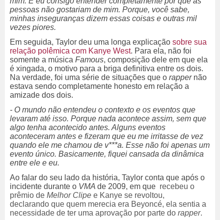
mim. E eu consigo entender completamente por que as
pessoas não gostariam de mim. Porque, você sabe,
minhas inseguranças dizem essas coisas e outras mil
vezes piores.
Em seguida, Taylor deu uma longa explicação
sobre sua
relação polêmica com Kanye West
. Para ela, não foi
somente a música
Famous
, composição dele em que ela
é xingada, o motivo para a briga definitiva entre os dois.
Na verdade, foi uma série de situações que o
rapper
não
estava sendo completamente honesto em relação a
amizade dos dois.
- O mundo não entendeu o contexto e os eventos que
levaram até isso. Porque nada acontece assim, sem que
algo tenha acontecido antes. Alguns eventos
aconteceram antes e fizeram que eu me irritasse de vez
quando ele me chamou de v***a. Esse não foi apenas um
evento único. Basicamente, fiquei cansada da dinâmica
entre ele e eu.
Ao falar do seu lado da história, Taylor conta que após o
incidente durante o
VMA
de 2009, em que
recebeu o
prêmio de
Melhor Clipe
e
Kanye se revoltou,
declarando
que quem merecia era Beyoncé, ela sentia a
necessidade de ter uma aprovação por parte do
rapper
.