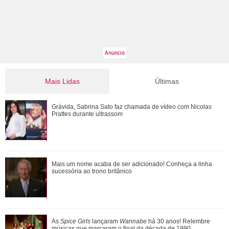
Mais Lidas
Últimas
Desejada! Relembre os gringos famosos que já se
Grávida, Sabrina Sato faz chamada de vídeo com Nicolas
derreteram por Bruna Marquezine
Prattes durante ultrassom
Relembre as vezes que Virginia Fonseca deu um fim a
Mais um nome acaba de ser adicionado! Conheça a linha
polêmicas sem rebater diretamente os fat...
sucessória ao trono britânico
Nicolas Prattes exibe boa forma durante corrida na orla da
As
Spice Girls
lançaram
Wannabe
há 30 anos! Relembre
Barra da Tijuca
músicas que marcaram o final da década de 1990