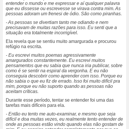
entender o mundo e me expressar e aí qualquer palavra
que eu dissesse ou escrevesse se virava contra mim. As
pessoas adoram um frenesi de ódio. São como piranhas.
- As pessoas se divertiam tanto me odiando e nem
precisavam de muitas razões para isso. Eu senti que a
situação era totalmente incorrigível.
Ela revela que se sentiu muito amargurada e procurou
refúgio na escrita.
- Eu escrevi muitos poemas agressivamente
amargurados constantemente. Eu escrevi muitos
pensamentos que eu sabia que nunca iria publicar, sobre
como é se sentir na espiral da vergonha. E eu não
conseguia descobrir como aprender com isso. Porque eu
não sabia o que eu fiz de errado. Isso foi muito difícil pra
mim, porque eu não suporto quando as pessoas não
aceitam críticas.
Durante esse período, tentar se entender foi uma das
tarefas mais difíceis para ela.
- Então eu tento me auto-examinar, e mesmo que seja
difícil e doa muitas vezes, eu realmente tento entender de
onde as pessoas estão vindo quando elas não gostam de