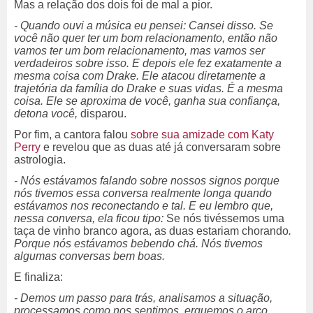
Mas a relação dos dois foi de mal a pior.
- Quando ouvi a música eu pensei: Cansei disso. Se
você não quer ter um bom relacionamento, então não
vamos ter um bom relacionamento, mas vamos ser
verdadeiros sobre isso. E depois ele fez exatamente a
mesma coisa com Drake. Ele atacou diretamente a
trajetória da família do Drake e suas vidas. É a mesma
coisa. Ele se aproxima de você, ganha sua confiança,
detona você,
disparou.
Por fim, a cantora falou
sobre sua amizade com Katy
Perry
e revelou que as duas até já conversaram sobre
astrologia.
- Nós estávamos falando sobre nossos signos porque
nós tivemos essa conversa realmente longa quando
estávamos nos reconectando e tal. E eu lembro que,
nessa conversa, ela ficou tipo:
Se nós tivéssemos uma
taça de vinho branco agora, as duas estariam chorando
.
Porque nós estávamos bebendo chá. Nós tivemos
algumas conversas bem boas.
E finaliza:
- Demos um passo para trás, analisamos a situação,
processamos como nos sentimos, erguemos o arco,