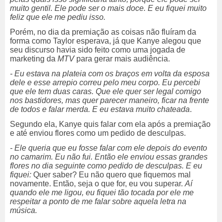
muito gentil. Ele pode ser o mais doce. E eu fiquei muito
feliz que ele me pediu isso.
Porém, no dia da premiação as coisas não fluíram da
forma como Taylor esperava, já que Kanye alegou que
seu discurso havia sido feito como uma jogada de
marketing da
MTV
para gerar mais audiência.
- Eu estava na plateia com os braços em volta da esposa
dele e esse arrepio correu pelo meu corpo. Eu percebi
que ele tem duas caras. Que ele quer ser legal comigo
nos bastidores, mas quer parecer maneiro, ficar na frente
de todos e falar merda. E eu estava muito chateada
.
Segundo ela, Kanye quis falar com ela após a premiação
e até enviou flores como um pedido de desculpas.
- Ele queria que eu fosse falar com ele depois do evento
no camarim. Eu não fui. Então ele enviou essas grandes
flores no dia seguinte como pedido de desculpas. E eu
fiquei:
Quer saber? Eu não quero que fiquemos mal
novamente. Então, seja o que for, eu vou superar.
Aí
quando ele me ligou, eu fiquei tão tocada por ele me
respeitar a ponto de me falar sobre aquela letra na
música.