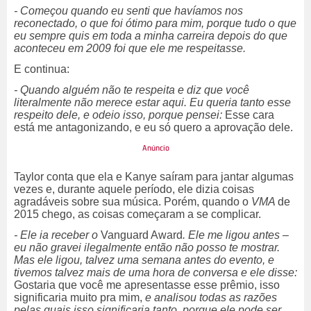
- Começou quando eu senti que havíamos nos
reconectado, o que foi ótimo para mim, porque tudo o que
eu sempre quis em toda a minha carreira depois do que
aconteceu em 2009 foi que ele me respeitasse.
E continua:
- Quando alguém não te respeita e diz que você
literalmente não merece estar aqui. Eu queria tanto esse
respeito dele, e odeio isso, porque pensei:
Esse cara
está me antagonizando, e eu só quero a aprovação dele.
Taylor conta que ela e Kanye saíram para jantar algumas
vezes e, durante aquele período, ele dizia coisas
agradáveis sobre sua música. Porém, quando o
VMA
de
2015 chego, as coisas começaram a se complicar.
- Ele ia receber o
Vanguard Award
. Ele me ligou antes –
eu não gravei ilegalmente então não posso te mostrar.
Mas ele ligou, talvez uma semana antes do evento, e
tivemos talvez mais de uma hora de conversa e ele disse:
Gostaria que você me apresentasse esse prêmio, isso
significaria muito pra mim,
e analisou todas as razões
pelas quais isso significaria tanto, porque ele pode ser