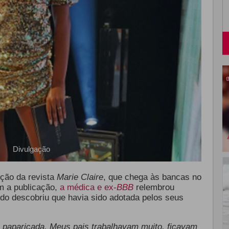
Divulgação
ição da revista
Marie Claire
, que chega às bancas no
 a publicação,
a médica e ex-
BBB
relembrou
o descobriu que havia sido adotada pelos seus
to paparicada. Meus pais trabalhavam muito, ficavam