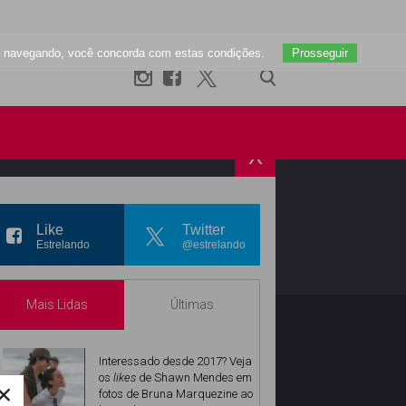
uar navegando, você concorda com estas condições.
Prosseguir
X
R
INSTAGRAM
Like
Twitter
Estrelando
@estrelando
Mais Lidas
Últimas
Interessado desde 2017? Veja
os
likes
de Shawn Mendes em
×
fotos de Bruna Marquezine ao