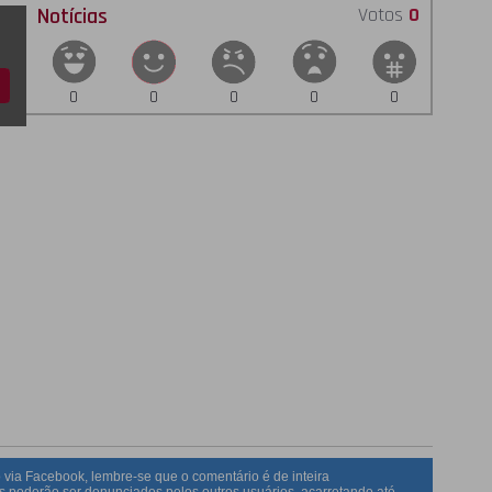
Notícias
Votos
0
0
0
0
0
0
 via Facebook, lembre-se que o comentário é de inteira