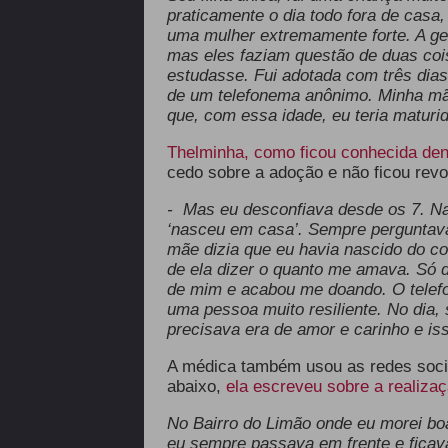
praticamente o dia todo fora de casa
uma mulher extremamente forte. A gen
mas eles faziam questão de duas cois
estudasse. Fui adotada com três dias
de um telefonema anônimo. Minha mã
que, com essa idade, eu teria maturid
Thelminha, como ficou conhecida den
cedo sobre a adoção e não ficou revo
- Mas eu desconfiava desde os 7. Na
‘nasceu em casa’. Sempre perguntava
mãe dizia que eu havia nascido do c
de ela dizer o quanto me amava. Só d
de mim e acabou me doando. O telef
uma pessoa muito resiliente. No dia,
precisava era de amor e carinho e is
A médica também usou as redes sociai
abaixo,
ela escreveu sobre a realiza
No Bairro do Limão onde eu morei boa
eu sempre passava em frente e ficav