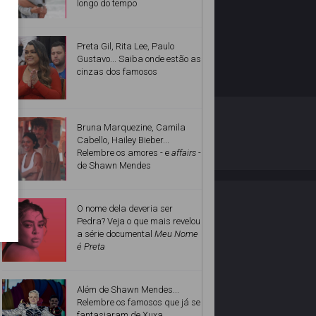
longo do tempo
Preta Gil, Rita Lee, Paulo
Gustavo... Saiba onde estão as
cinzas dos famosos
O ESTRELANDO
POLÍTICA DE PRIVACIDADE
Bruna Marquezine, Camila
Cabello, Hailey Bieber...
Relembre os amores - e
affairs
-
Desenvolvido por
de Shawn Mendes
O nome dela deveria ser
Pedra? Veja o que mais revelou
a série documental
Meu Nome
é Preta
Além de Shawn Mendes...
Relembre os famosos que já se
fantasiaram de Xuxa