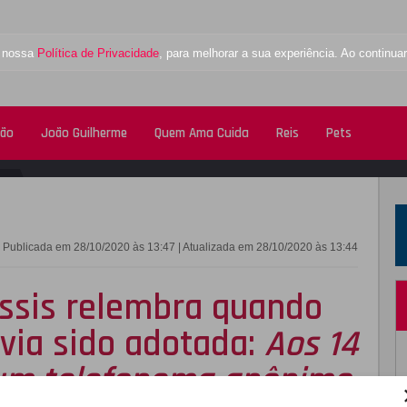
a nossa
Política de Privacidade
, para melhorar a sua experiência. Ao contin
tão
João Guilherme
Quem Ama Cuida
Reis
Pets
FACEBOOK
TWITTE
Publicada em 28/10/2020 às 13:47 | Atualizada em 28/10/2020 às 13:44
ssis relembra quando
via sido adotada:
Aos 14
 um telefonema anônimo