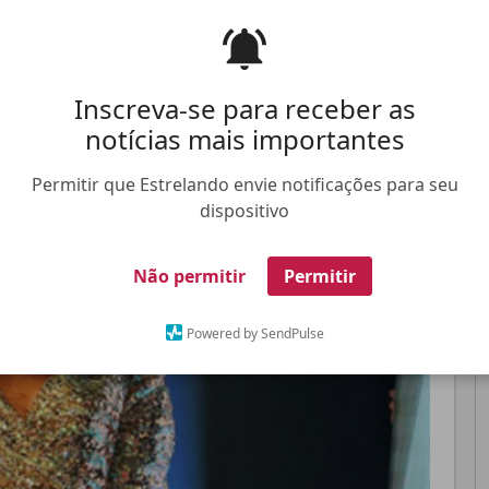
dica falou sobre o momento que marcou sua vida
Pinterest
Whatsapp
Inscreva-se para receber as
notícias mais importantes
Permitir que Estrelando envie notificações para seu
FALE CONOSCO
ANUNCIE NO ESTRELANDO
TRABALHE N
dispositivo
Não permitir
Permitir
Powered by SendPulse