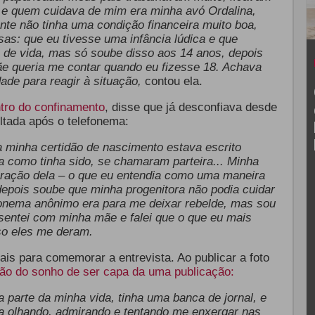
, e quem cuidava de mim era minha avó Ordalina,
te não tinha uma condição financeira muito boa,
as: que eu tivesse uma infância lúdica e que
 de vida, mas só soube disso aos 14 anos, depois
e queria me contar quando eu fizesse 18. Achava
ade para reagir à situação,
contou ela.
tro do confinamento
, disse que já desconfiava desde
ltada após o telefonema:
 minha certidão de nascimento estava escrito
 como tinha sido, se chamaram parteira... Minha
oração dela – o que eu entendia como uma maneira
epois soube que minha progenitora não podia cuidar
onema anônimo era para me deixar rebelde, mas sou
 sentei com minha mãe e falei que o que eu mais
so eles me deram.
s para comemorar a entrevista. Ao publicar a foto
ção do sonho de ser capa da uma publicação:
 parte da minha vida, tinha uma banca de jornal, e
a olhando, admirando e tentando me enxergar nas