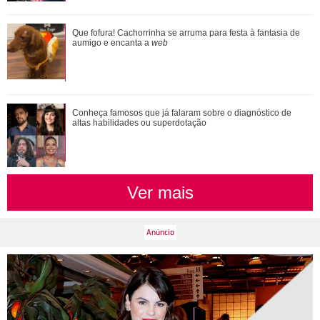
Saiba o que vai acontecer em Coração Acelerado nesta
Que fofura! Cachorrinha se arruma para festa à fantasia de
quarta-feira
aumigo e encanta a
web
Conheça famosos que já falaram sobre o diagnóstico de
altas habilidades ou superdotação
Ver mais