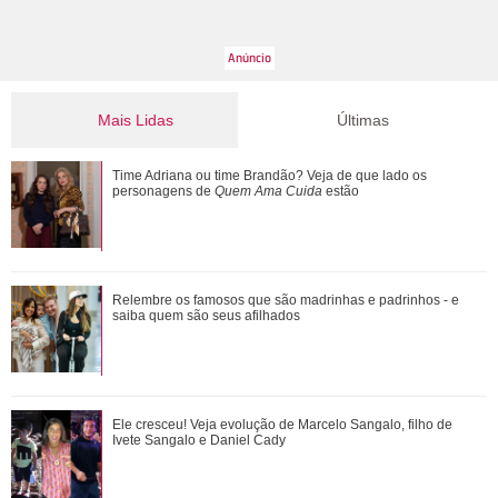
Mais Lidas
Últimas
Cristiano Ronaldo deixa comentário exaltando a noiva em
Time Adriana ou time Brandão? Veja de que lado os
vídeo de Márcia Goldschmidt; enten...
personagens de
Quem Ama Cuida
estão
De Wicked a Petal... Entenda a polêmica que motivou pausa
Relembre os famosos que são madrinhas e padrinhos - e
na carreira de Ariana Grande
saiba quem são seus afilhados
Agrado e Eduarda são prejudicadas pela proximidade com
Ele cresceu! Veja evolução de Marcelo Sangalo, filho de
João Raul. Saiba o que vai acontece...
Ivete Sangalo e Daniel Cady