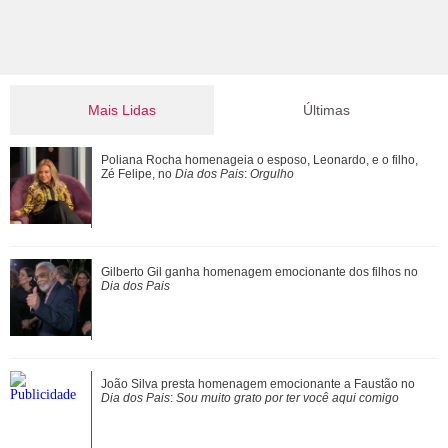
Mais Lidas
Últimas
Gulnaz muda de ideia sobre Omer e o convida para um chá.
Poliana Rocha homenageia o esposo, Leonardo, e o filho,
Veja o resumo dos capítulos de Cor...
Zé Felipe, no
Dia dos Pais
:
Orgulho
Famosos celebram o Dia dos Pais; veja mensagens de
Gilberto Gil ganha homenagem emocionante dos filhos no
Thiaguinho, Murilo Huff e Ticiane Pinheiro
Dia dos Pais
Poliana Rocha homenageia o esposo, Leonardo, e o filho,
João Silva presta homenagem emocionante a Faustão no
Zé Felipe, no Dia dos Pais: Orgulho
Dia dos Pais
:
Sou muito grato por ter você aqui comigo