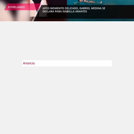
celebridades.
@fabiano.moraes
Divulgação
2
/20
Viih Tube surgiu nas redes sociais para declarar torcida para o
pai, Fabiano Moraes, quando ele estava confinado em A
Fazenda 17. No entanto, a famosa já revelou no passado que
a relação entre eles é conturbada. Em 2024, Viih Tube se
pronunciou sobre um desabafo feito por Fabiano sobre eles