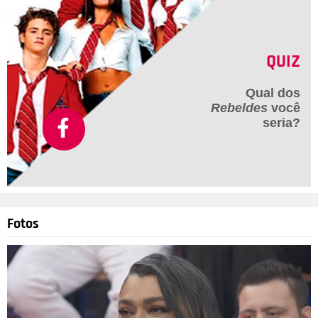
certo, eu só queria que você se retratasse. Eu desculpei,
quem perdoa é Deus. Antes disso, ele já havia se manifestado
nas redes sociais e esclarecido a polêmica: - Muitas vezes as
pessoas falam sem me conhecer e acabam me julgando, e
QUIZ
isso dói, porque a minha vida inteira foi dedicada ao amor, à
família e à paz.
Qual dos
Rebeldes
você
seria?
Montagem-Divulgação
Fotos
4
/20
Bárbara Evans usou as redes sociais para comentar uma
polêmica envolvendo a mãe, Monique Evans. Depois que a
matriarca concedeu entrevista para o Portal Leo Dias dizendo
ter sido bloqueada pela filha, Bárbara decidiu dar sua versão
da história. A influenciadora afirmou que as duas não se