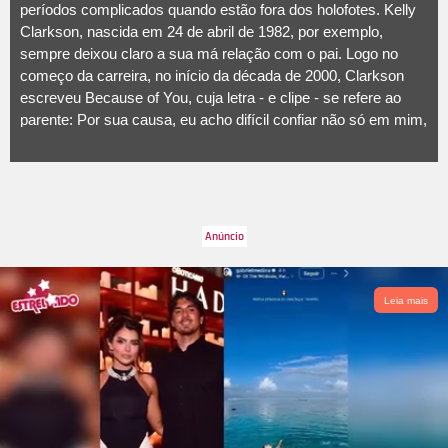
períodos complicados quando estão fora dos holofotes. Kelly
Clarkson, nascida em 24 de abril de 1982, por exemplo,
sempre deixou claro a sua má relação com o pai. Logo no
começo da carreira, no início da década de 2000, Clarkson
escreveu Because of You, cuja letra - e clipe - se refere ao
parente: Por sua causa, eu acho difícil confiar não só em mim,
mas em todos que estão ao meu redor, por sua causa... Eu
tenho medo. Além de continuar: Não posso chorar, porque sei
que isso seria fraqueza aos seus olhos. Já numa canção mais
recente, Piece by Piece, Kelly, que é mãe de dois filhos, River
e Remington, mostra ter superado o acontecimento, apesar de
ainda carregar dor pelo abandono: Pedaço por pedaço, ele me
coletou do chão onde você abandonou as coisas. Pedaço por
pedaço, ele preencheu os buracos que você abriu em mim
Leia mais
aos seis anos de idade. e finalizou: Ele me mostrou que um
homem pode ser bom e que um pai pode ficar. A cantora
apresentou essa canção grávida de seu segundo filho durante
o American Idol, levando todos às lágrimas, inclusive ela
mesma. Pura força, né? Confira, a seguir, outros casos de
relações conturbadas entre pais e filhos no mundo das