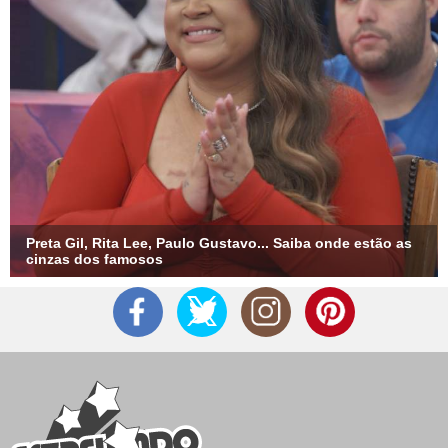
falavam devido a uma discussão séria: Eu tinha dito que não
iria mais tocar nesse assunto. Mas devido à matéria que a
minha mãe falou ontem, quero só falar uma coisa: não foi uma
briga simples, acredito que ela não lembre direto dos áudios
que me mandou. Nunca esperei ouvir todas aquelas coisas de
uma mãe. Inclusive que para ela eu não existia mais, e que
era para eu sumir da vida dela. E foi isso que eu fiz. Foi uma
opção e escolha dela, não minha! Eu tenho todas as
conversas salvas. E posso garantir, que não foi nada bobo!
Hoje em dia elas resolveram a situação.
Preta Gil, Rita Lee, Paulo Gustavo... Saiba onde estão as
cinzas dos famosos