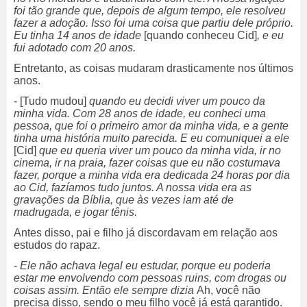
foi tão grande que, depois de algum tempo, ele resolveu
fazer a adoção. Isso foi uma coisa que partiu dele próprio.
Eu tinha 14 anos de idade
[quando conheceu Cid]
, e eu
fui adotado com 20 anos.
Entretanto, as coisas mudaram drasticamente nos últimos
anos.
- [Tudo mudou]
quando eu decidi viver um pouco da
minha vida. Com 28 anos de idade, eu conheci uma
pessoa, que foi o primeiro amor da minha vida, e a gente
tinha uma história muito parecida. E eu comuniquei a ele
[Cid]
que eu queria viver um pouco da minha vida, ir no
cinema, ir na praia, fazer coisas que eu não costumava
fazer, porque a minha vida era dedicada 24 horas por dia
ao Cid, fazíamos tudo juntos. A nossa vida era as
gravações da Bíblia, que às vezes iam até de
madrugada, e jogar tênis.
Antes disso, pai e filho já discordavam em relação aos
estudos do rapaz.
-
Ele não achava legal eu estudar, porque eu poderia
estar me envolvendo com pessoas ruins, com drogas ou
coisas assim. Então ele sempre dizia
Ah, você não
precisa disso, sendo o meu filho você já está garantido.