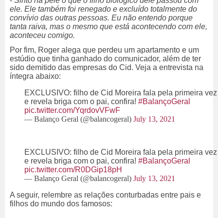
-
Sinto na pele o que o filho biológico dele passou com
ele. Ele também foi renegado e excluído totalmente do
convívio das outras pessoas. Eu não entendo porque
tanta raiva, mas o mesmo que está acontecendo com ele,
aconteceu comigo.
Por fim, Roger alega que perdeu um apartamento e um
estúdio que tinha ganhado do comunicador, além de ter
sido demitido das empresas do Cid. Veja a entrevista na
íntegra abaixo:
EXCLUSIVO: filho de Cid Moreira fala pela primeira vez
e revela briga com o pai, confira!
#BalançoGeral
pic.twitter.com/YqrdovVFwF
— Balanço Geral (@balancogeral)
July 13, 2021
EXCLUSIVO: filho de Cid Moreira fala pela primeira vez
e revela briga com o pai, confira!
#BalançoGeral
pic.twitter.com/R0DGip18pH
— Balanço Geral (@balancogeral)
July 13, 2021
A seguir, relembre as relações conturbadas entre pais e
filhos do mundo dos famosos: