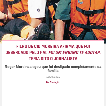
FILHO DE CID MOREIRA AFIRMA QUE FOI
DESERDADO PELO PAI:
FOI UM ENGANO TE ADOTAR
,
TERIA DITO O JORNALISTA
Roger Moreira alegou que foi desligado completamente da
família
13/Jul/2021
Da Redação