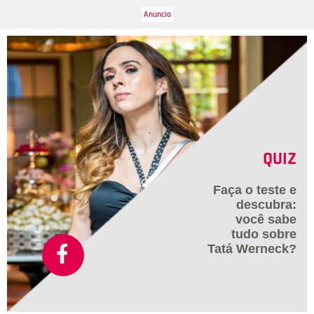
e ver golfinhos! Fofos, né?
QUIZ
Faça o teste e
descubra:
você sabe
tudo sobre
Tatá Werneck?