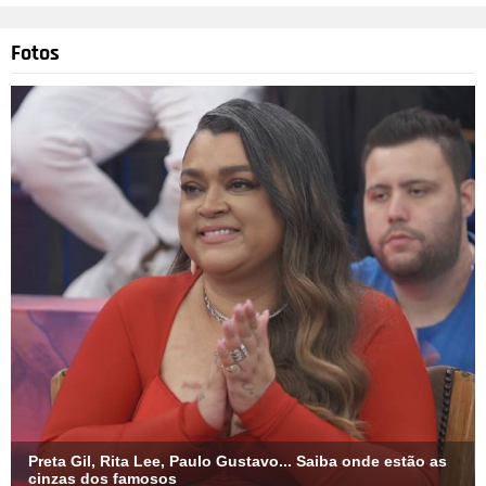
Fotos
@sashameneghel
MontagemDivulgação
4
/41
Em Nova York, aproveitaram para celebrar 11 meses de
casamento. Nas redes sociais, os pombinhos apareceram
abraçadinhos na Big Apple. 11 meses casada com você! Você
me faz tão feliz! Agradeço a Deus todos os dias por ter você
ao meu lado, escreveu Meneghel. Já o cantor disparou: 11
meses casado com você. 11 meses sendo o homem mais
feliz da TERRA. Te amo.
Preta Gil, Rita Lee, Paulo Gustavo... Saiba onde estão as
cinzas dos famosos