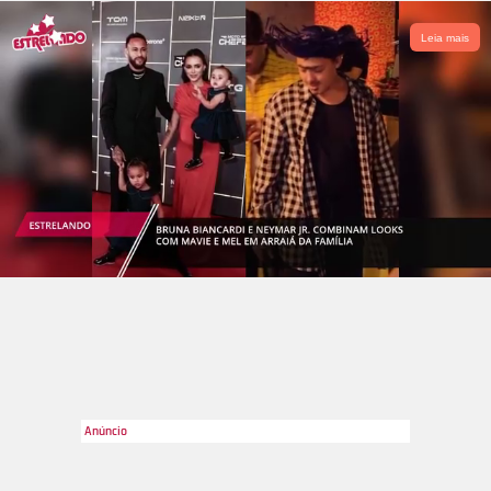
Leia mais
AgNews
2
/41