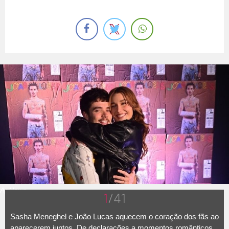
AgNews
1
/41
Sasha Meneghel e João Lucas aquecem o coração dos fãs ao
aparecerem juntos. De declarações a momentos românticos,