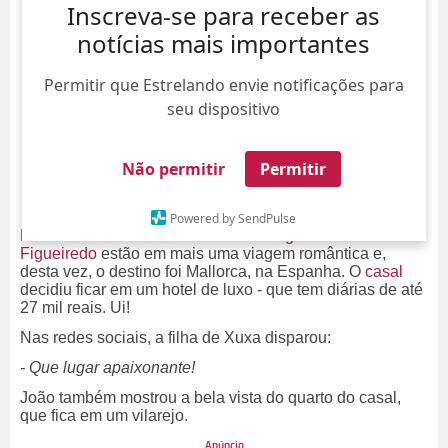
Inscreva-se para receber as
notícias mais importantes
Permitir que Estrelando envie notificações para
seu dispositivo
Não permitir
Permitir
Powered by SendPulse
E a lua de mel continua!
Sasha Meneghel
e
João
Figueiredo
estão em mais uma viagem romântica e,
desta vez, o destino foi Mallorca, na Espanha. O
casal
decidiu ficar em um hotel de luxo - que tem diárias de até
27 mil reais. Ui!
Nas redes sociais, a filha de Xuxa disparou:
- Que lugar apaixonante!
João também mostrou a bela vista do quarto do casal,
que fica em um vilarejo.