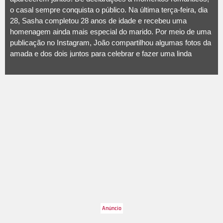
o casal sempre conquista o público. Na última terça-feira, dia
28, Sasha completou 28 anos de idade e recebeu uma
homenagem ainda mais especial do marido. Por meio de uma
publicação no Instagram, João compartilhou algumas fotos da
amada e dos dois juntos para celebrar e fazer uma linda
declaração à Sasha. Amor da minha vida, dona do beijo mais
gostoso, do abraço apertado e do melhor cheiro do mundo.
Queria que todo mundo tivesse o privilégio de te conhecer de
perto. Você me ensina todos os dias sobre amor, empatia,
generosidade, dedicação e paixão. Você é muito mais do que
um dia eu sonhei para dividir a vida. Obrigado por me permitir
te amar e te cuidar, essa é a minha maior missão aqui. Que
Jesus te dê sempre muita saúde, alegria, amor e paz…
porque o restante, a gente constrói. Feliz aniversário ,
escreveu na legenda. Nos comentários, a estilista não deixou
de agradecer e relembrar o amor dos dois: TE AMO COM
TODO MEU CORAÇÃO. Meu amor. Meu parceiro de vida.
Obrigada. Que fofos, né? Veja a seguir mais momentinhos do
casal!