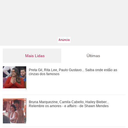
Mais Lidas
Últimas
Bruna Marquezine, Camila Cabello, Hailey Bieber...
Preta Gil, Rita Lee, Paulo Gustavo... Saiba onde estão as
Relembre os amores - e affairs - de Shawn ...
cinzas dos famosos
O nome dela deveria ser Pedra? Veja o que mais revelou a
Bruna Marquezine, Camila Cabello, Hailey Bieber...
série documental Meu Nome é Preta
Relembre os amores - e
affairs
- de Shawn Mendes