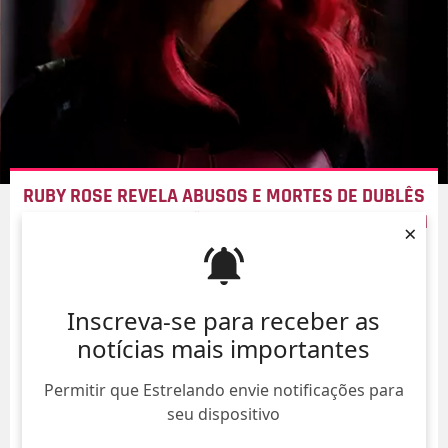
RUBY ROSE REVELA ABUSOS E MORTES DE DUBLÊS
DURANTE AS GRAVAÇÕES DE
BATWOMAN
:
PODERIA
×
TER FICADO CEGA
08/Ago/
Inscreva-se para receber as
notícias mais importantes
Permitir que Estrelando envie notificações para
seu dispositivo