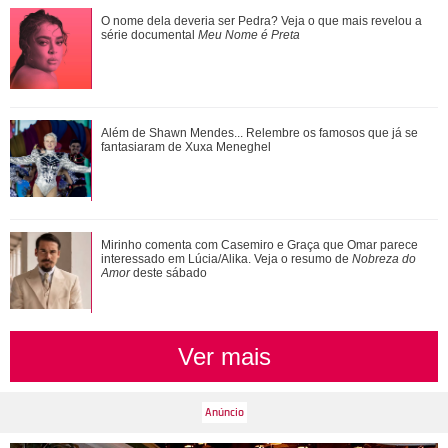
Ariana Grande anuncia pausa na carreira após críticas ao
O nome dela deveria ser Pedra? Veja o que mais revelou a
corpo
série documental
Meu Nome é Preta
Ariana Grande faz desabafo em show sobre decisão de
Além de Shawn Mendes... Relembre os famosos que já se
pausar a carreira: Não foi uma reação...
fantasiaram de Xuxa Meneghel
Além de Shawn Mendes... Relembre os famosos que já se
Mirinho comenta com Casemiro e Graça que Omar parece
fantasiaram de Xuxa Meneghel
interessado em Lúcia/Alika. Veja o resumo de
Nobreza do
Amor
deste sábado
Ver mais