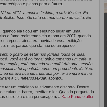
stereótipos e planos para o futuro.
a VJ da
MTV
, a modelo lésbica, a atriz lésbica. Eu
 trabalho. Isso não está no meu cartão de visita. Eu
2
, quando ela ficou em segundo lugar em uma
Mas a fama realmente veio à tona em 2007, quando
essa época, ainda era novidade essa exibição
ica,
mas parece que ela não se arrepende:
senti o gosto de estar nos jornais todos os dias.
cê. Você está no jornal diário tomando um café, e
ita atenção, está tomando seu café! Até uma sessão
masculina foi apontada como um precedente lésbico.
, eu estava ficando frustrada por ter sempre minha
diriam a DJ heterossexual,
apontou
.
ece ter um cotidiano relativamente discreto. Dentre
 de caiaque, barco, meditar e ler. Quando perguntada
ças entre ela e sua personagem, a
Kate Kane, o alter