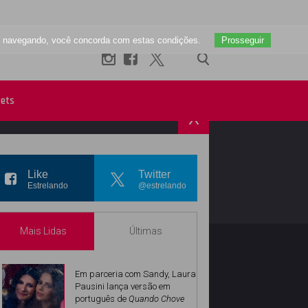
uar navegando, você concorda com estas condições.
Prosseguir
ets
X
R
INSTAGRAM
Like
Twitter
Estrelando
@estrelando
Mais Lidas
Últimas
Em parceria com Sandy, Laura
Pausini lança versão em
português de
Quando Chove