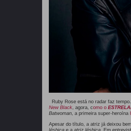
Ruby Rose está no radar faz tempo
New Black
, agora, c
omo o
ESTREL
Batwoman
, a primeira super-heroína
Apesar do título, a atriz já deixou b
lésbica
e a
atriz lésbica.
Em entrevist