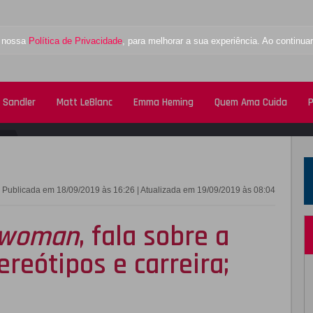
a nossa
Política de Privacidade
, para melhorar a sua experiência. Ao contin
 Sandler
Matt LeBlanc
Emma Heming
Quem Ama Cuida
P
FACEBOOK
TWITTE
Publicada em 18/09/2019 às 16:26 | Atualizada em 19/09/2019 às 08:04
twoman
, fala sobre a
reótipos e carreira;