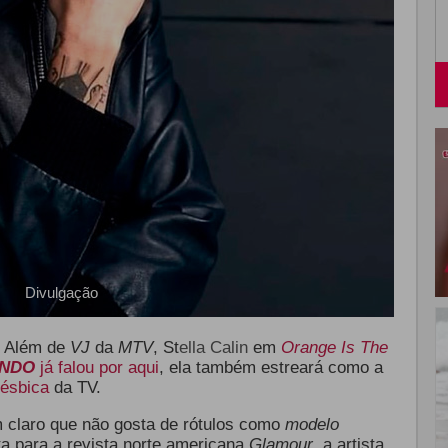
Divulgação
. Além de
VJ
da
MTV
, St
ella Calin
em
Orange Is The
ANDO
já falou por aqui
, ela também estreará como a
lésbica
da TV.
em claro que não gosta de rótulos como
modelo
a para a revista norte americana
Glamour
, a artista