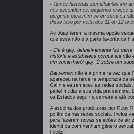
-
Temos histórias semelhantes em qu
nos escondemos, pagamos preços dif
pergunta para mim se eu seria ou nã
disse isso por volta dos 11 ou 12 an
As duas terem a mesma opção sexua
que essa não é a parte favorita da his
-
El
a é
gay
, definitivamente faz parte
história e estabelece porque ela não
um super-herói
gay
. É sobre um supe
Batwoman
não é a primeira vez que
apareceu na terceira temporada da sé
Calin e estremeceu as redes sociais
papel mudaria sua vida pra sempre. E
os Estados seguir a carreira e até co
A escolha dos produtores por Ruby R
polêmica nas redes sociais. Inclusiv
para fazerem novas seleções de atriz
identifica com nenhum gênero sexual, 
ficção.