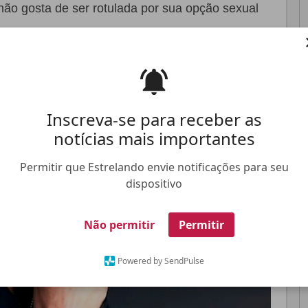
 não gosta de ser rotulada por sua opção sexual
Pinterest
Whatsapp
Inscreva-se para receber as
FALE CONOSCO
ANUNCIE NO ESTRELANDO
TRABALHE N
notícias mais importantes
Permitir que Estrelando envie notificações para seu
dispositivo
Não permitir
Permitir
Powered by SendPulse