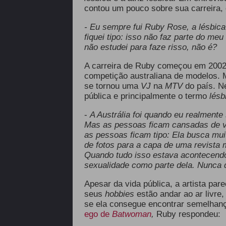
contou um pouco sobre sua carreira, e
- Eu sempre fui Ruby Rose, a lésbic
fiquei tipo: isso não faz parte do meu
não estudei para faze risso, não é?
A carreira de Ruby começou em 200
competição australiana de modelos. 
se tornou uma
VJ
na
MTV
do país. N
pública e principalmente o termo
lésb
-
A Austrália foi quando eu realmente 
Mas as pessoas ficam cansadas de vo
as pessoas ficam tipo: Ela busca mu
de fotos para a capa de uma revista 
Quando tudo isso estava acontecendo
sexualidade como parte dela. Nunca 
Apesar da vida pública, a artista par
seus
hobbies
estão andar ao ar livre,
se ela consegue encontrar semelhan
ego de
Batwoman
,
Ruby respondeu: