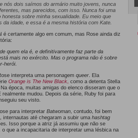
e nós dois saímos do armário muito jovens, nunca
erentes, mas parecidos, com isso. Nunca foi uma
o honesta sobre minha sexualidade. Eu meio que
os da idade, e essa é a mesma história com Kate.
l é certamente algo em comum, mas Rose ainda diz
tória:
 de quem ela é, e definitivamente faz parte da
 está mais no exército. Mas o programa não é sobre
r-herói.
 Rose interpreta uma personagem
queer
. Ela
rie
Orange is The New Black
,
como a detenta Stella
. Na época, muitas amigas do elenco disseram que o
 realmente mudou. Depois da série, Ruby foi para
nseguiu seu visto.
ose para interpretar
Batwoman
, contudo, foi bem
e, internautas até chegaram a subir uma
hashtag
es. Isso porque a atriz já assumiu que não se
o que a incapacitaria de interpretar uma lésbica na