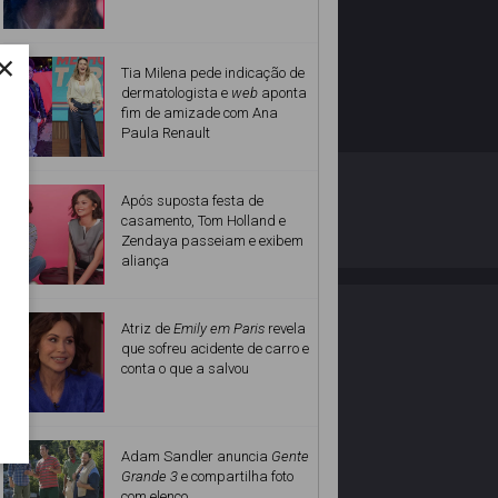
×
Tia Milena pede indicação de
dermatologista e
web
aponta
fim de amizade com Ana
Paula Renault
O ESTRELANDO
POLÍTICA DE PRIVACIDADE
Após suposta festa de
casamento, Tom Holland e
Zendaya passeiam e exibem
Desenvolvido por
aliança
Atriz de
Emily em Paris
revela
que sofreu acidente de carro e
conta o que a salvou
Adam Sandler anuncia
Gente
Grande 3
e compartilha foto
com elenco