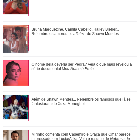
Agrado e Eduarda são prejudicadas pela proximidade com
Bruna Marquezine, Camila Cabello, Hailey Bieber...
João Raul. Saiba o que vai acontece...
Relembre os amores - e
affairs
- de Shawn Mendes
Fernanda Torres cantando, Kaká tentando dar estrela...
O nome dela deveria ser Pedra? Veja o que mais revelou a
Relembre os micos que famosos já pag...
série documental
Meu Nome é Preta
Pedro comemora o estado de saúde de Bruna. Confira o
Além de Shawn Mendes... Relembre os famosos que já se
que vai rolar neste sábado em Quem Ama...
fantasiaram de Xuxa Meneghel
Veja tudo sobre a bariátrica e a evolução do corpo de Jojo
Mirinho comenta com Casemiro e Graça que Omar parece
Todynho
interessado em Lúcia/Alika. Veja o resumo de
Nobreza do