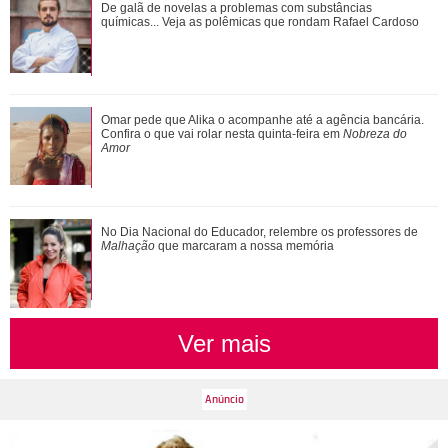
Ariana Grande faz desabafo em show sobre decisão de
De galã de novelas a problemas com substâncias
pausar a carreira: Não foi uma reação...
químicas... Veja as polêmicas que rondam Rafael Cardoso
Além de Ariana Grande, confira famosas que já foram
Omar pede que Alika o acompanhe até a agência bancária.
criticadas pelos corpos magros (e rebat...
Confira o que vai rolar nesta quinta-feira em
Nobreza do
Amor
No Dia Nacional do Educador, relembre os professores de
Malhação
que marcaram a nossa memória
Ver mais