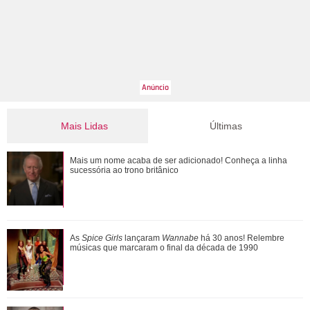
Mais Lidas
Últimas
Michelle Yeoh, Ke Huy Quan, Morgan Freeman... Saiba
Mais um nome acaba de ser adicionado! Conheça a linha
quem são os famosos que ganharam o Oscar...
sucessória ao trono britânico
Jojo Todynho faz novo procedimento estético para definir
As
Spice Girls
lançaram
Wannabe
há 30 anos! Relembre
pernas: Muito realizada
músicas que marcaram o final da década de 1990