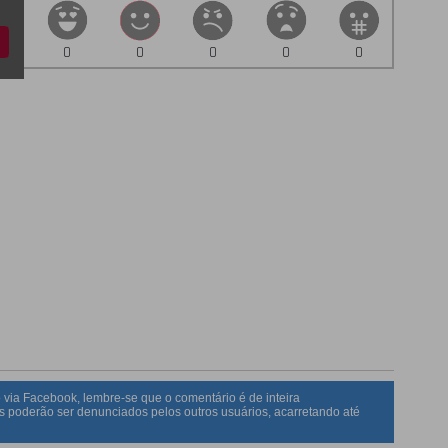
0
0
0
0
0
 via Facebook, lembre-se que o comentário é de inteira
s poderão ser denunciados pelos outros usuários, acarretando até