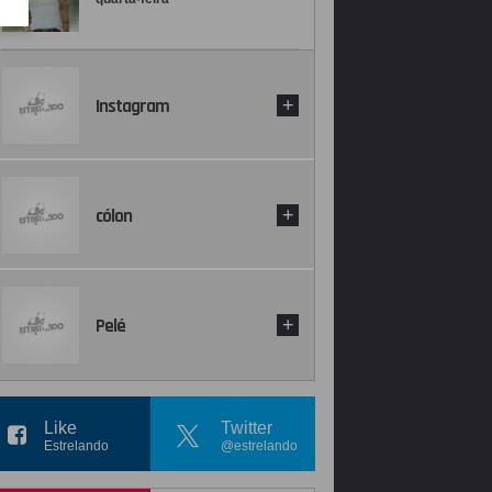
Instagram
+
cólon
+
Pelé
+
Like
Twitter
Estrelando
@estrelando