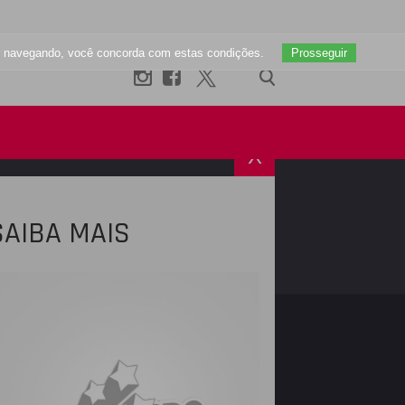
uar navegando, você concorda com estas condições.
Prosseguir
X
SAIBA MAIS
R
INSTAGRAM