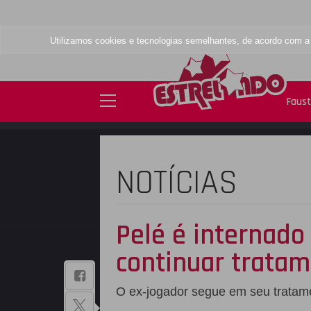
Utilizamos cookies e tecnologias semelhantes, de acordo com 
Faus
NOTÍCIAS
Pelé é internad
continuar tratam
BAIXE NOSSO
O ex-jogador segue em seu tratame
APLICATIVO