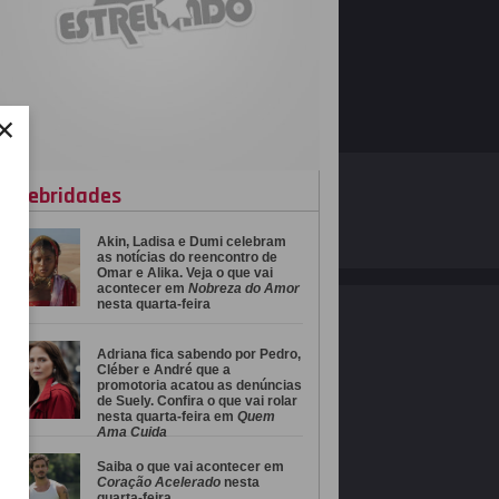
×
O ESTRELANDO
POLÍTICA DE PRIVACIDADE
celebridades
Akin, Ladisa e Dumi celebram
Desenvolvido por
as notícias do reencontro de
Omar e Alika. Veja o que vai
acontecer em
Nobreza do Amor
nesta quarta-feira
Adriana fica sabendo por Pedro,
Cléber e André que a
promotoria acatou as denúncias
de Suely. Confira o que vai rolar
nesta quarta-feira em
Quem
Ama Cuida
Saiba o que vai acontecer em
Coração Acelerado
nesta
quarta-feira