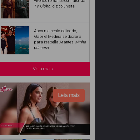
vivendo romance com ator da
TV Globo
, diz colunista
Após momento delicado,
Gabriel Medina se declara
para Isabella Arantes:
Minha
princesa
Veja mais
Leia mais