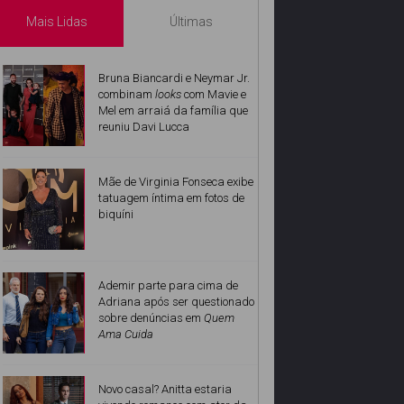
Mais Lidas
Últimas
Bruna Biancardi e Neymar Jr.
combinam
looks
com Mavie e
Mel em arraiá da família que
reuniu Davi Lucca
Mãe de Virginia Fonseca exibe
tatuagem íntima em fotos de
biquíni
Ademir parte para cima de
Adriana após ser questionado
sobre denúncias em
Quem
Ama Cuida
Novo casal? Anitta estaria