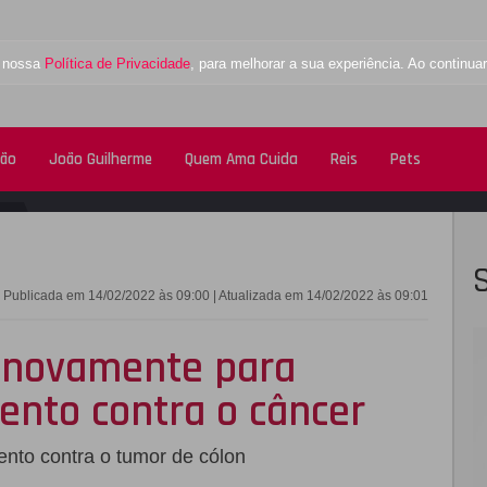
a nossa
Política de Privacidade
, para melhorar a sua experiência. Ao contin
tão
João Guilherme
Quem Ama Cuida
Reis
Pets
FACEBOOK
TWITTE
Publicada em 14/02/2022 às 09:00 | Atualizada em 14/02/2022 às 09:01
o novamente para
ento contra o câncer
nto contra o tumor de cólon