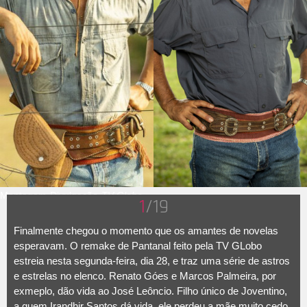
Montagem-Divulgação-
TV Globo
1
/19
Finalmente chegou o momento que os amantes de novelas
esperavam. O remake de Pantanal feito pela TV GLobo
estreia nesta segunda-feira, dia 28, e traz uma série de astros
e estrelas no elenco. Renato Góes e Marcos Palmeira, por
exmeplo, dão vida ao José Leôncio. Filho único de Joventino,
a quem Irandhir Santos dá vida, ele perdeu a mãe muito cedo.