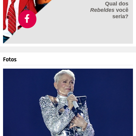
Qual dos
Rebeldes
você
seria?
Fotos
Divulgação-
TV Globo
4
/19
Osmar Prado vive o famoso Velho do Rio. Ele é um ser
encantado que se relaciona entre os mundos físico e
espiritual. É um guardião das terras que pode se transformar
em sucuri.