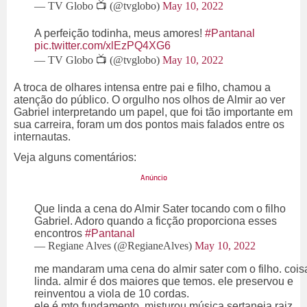
— TV Globo 📺 (@tvglobo)
May 10, 2022
A perfeição todinha, meus amores!
#Pantanal
pic.twitter.com/xlEzPQ4XG6
— TV Globo 📺 (@tvglobo)
May 10, 2022
A troca de olhares intensa entre pai e filho, chamou a
atenção do público. O orgulho nos olhos de Almir ao ver
Gabriel interpretando um papel, que foi tão importante em
sua carreira, foram um dos pontos mais falados entre os
internautas.
Veja alguns comentários:
Que linda a cena do Almir Sater tocando com o filho
Gabriel. Adoro quando a ficção proporciona esses
encontros
#Pantanal
— Regiane Alves (@RegianeAlves)
May 10, 2022
me mandaram uma cena do almir sater com o filho. cois
linda. almir é dos maiores que temos. ele preservou e
reinventou a viola de 10 cordas.
ele é mto fundamento. misturou música sertaneja raiz