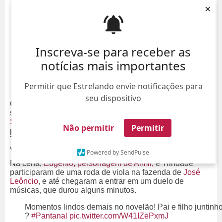
×
Inscreva-se para receber as
notícias mais importantes
Permitir que Estrelando envie notificações para
seu dispositivo
Quem assistiu a novela
Pantanal
na noite da última
segunda-feira, dia 9, teve uma surpresa boa ao ver
Almir
Sater e Gabriel Sater contracenando juntos
na trama pela
Não permitir
Permitir
primeira vez. O jovem ator interpreta o peão Xeréu
Trindade, que foi o personagem do pai na primeira
versão da novela, em 1990.
Powered by SendPulse
Na cena,
Eugênio, personagem de Almir,
e Trindade
participaram de uma roda de viola na fazenda de
José
Leôncio
, e até chegaram a entrar em um duelo de
músicas, que durou alguns minutos.
Momentos lindos demais no novelão! Pai e filho juntinh
?
#Pantanal
pic.twitter.com/W41IZePxmJ