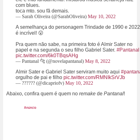
com blues.
toca mto. sou fã demais.
— Sarah Oliveira (@SarahOliveira)
May 10, 2022
A semelhança do personagem Trindade de 1990 e 2022
é incrível! 😮
Pra quem não sabe, na primeira foto é Almir Sater no
papel e na segunda o seu filho Gabriel Sater.
#Pantanal
pic.twitter.com/6k0TBqsAHg
— Pantanal 🐆 (@novelapantanal)
May 8, 2022
Almir Sater e Gabriel Sater serviram muito aqui
#pantan
orgulho de pai e filho
pic.twitter.com/RMNIkSrVJb
— ?????? (@dicapriofv)
May 10, 2022
Abaixo, confira quem é quem no
remake
de
Pantanal
!