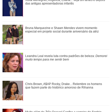
Tragam um CPF para ele! Confira tudo o que Shawn
Xuxa Meneghel, Angélica, Eliana... Veja um antes e depois
Mendes já fez no Brasil
das antigas apresentadoras infantis
Relembre as vezes que Virginia Fonseca deu um fim a
Bruna Marquezine e Shawn Mendes vivem momento
polêmicas sem rebater diretamente os fat...
especial em projeto social durante aniversário da atriz
Shawn Mendes, João Guilherme, Enzo Celulari... Relembre
Leandra Leal revela luta contra padrões de beleza:
Demorei
os amores - e affairs - de Bruna Mar...
muito tempo para me sentir bem
Inesquecíveis! Confira as frases de Friends que marcaram
Chris Brown, A$AP Rocky, Drake... Relembre os homens
gerações
que fazem parte do histórico amoroso de Rihanna
Divulgação-
TV Globo
3
/19
E olha Juma aí! O papel de Alanis Guillen recebe da mãe,