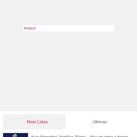
Divulgação-
TV Globo
2
/19
Juliana Paes também está na trama e dá vida à Maria Marruá,
mulher cuja vida é simples e sem nenhum tipo de luxo. Perde
três filhos e com eles uma parte de si mesmo. Por isso,
acredita ser alvo de maldição quando fica grávida de Juma,
papel de Alanis Guillen, chegando a tentar se livrar da criança
após o parto.
Mais Lidas
Últimas