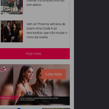
Grande 3
e compartilha foto
com elenco
Vem aí! Próxima semana de
Quem Ama Cuida
traz
reviravoltas que irão mudar o
rumo da novela
Veja mais
Leia mais