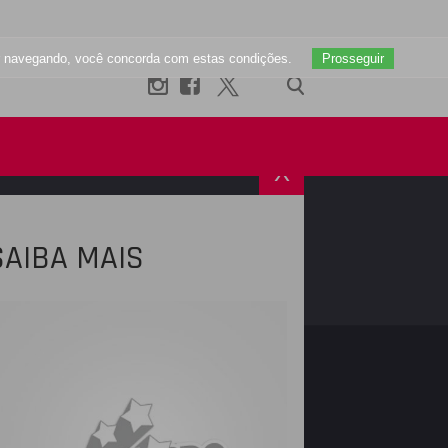
uar navegando, você concorda com estas condições.
Prosseguir
X
SAIBA MAIS
R
INSTAGRAM