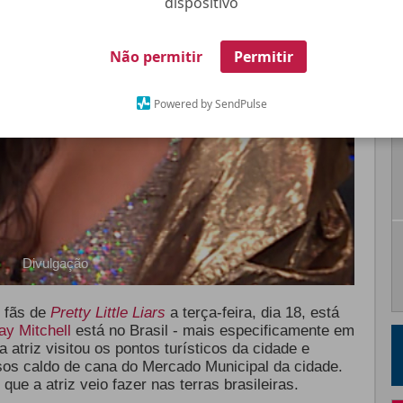
dispositivo
Não permitir
Permitir
Powered by SendPulse
Divulgação
 fãs de
Pretty Little Liars
a terça-feira, dia 18, está
ay Mitchell
está no Brasil - mais especificamente em
 atriz visitou os pontos turísticos da cidade e
sos caldo de cana do Mercado Municipal da cidade.
ue a atriz veio fazer nas terras brasileiras.