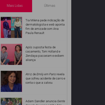
Mais Lidas
Últimas
Tia Milena pede indicação de
dermatologista e
web
aponta
fim de amizade com Ana
Paula Renault
Após suposta festa de
casamento, Tom Holland e
Zendaya passeiam e exibem
aliança
Atriz de
Emily em Paris
revela
que sofreu acidente de carro e
conta o que a salvou
Adam Sandler anuncia
Gente