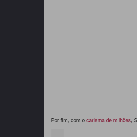
Por fim, com o
carisma de milhões
, 