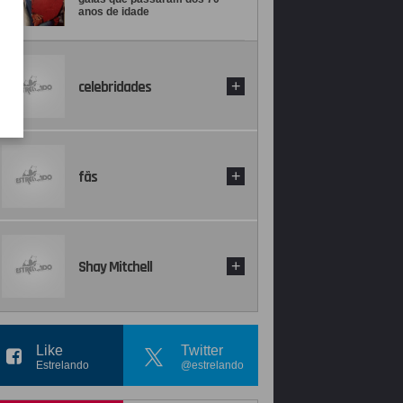
anos de idade
celebridades
+
fãs
+
Shay Mitchell
+
Like
Twitter
Estrelando
@estrelando