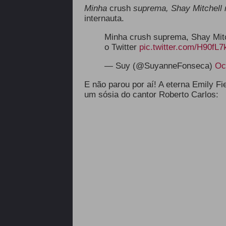
Minha
crush
suprema, Shay Mitchell 
internauta.
Minha crush suprema, Shay Mitc
o Twitter
pic.twitter.com/H90fL7
— Suy (@SuyanneFonseca)
Oc
E não parou por aí! A eterna Emily F
um sósia do cantor Roberto Carlos: