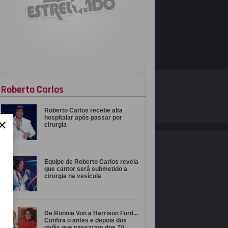
O ESTRELANDO
POLÍTICA DE PRIVACIDADE
Roberto Carlos
Roberto Carlos recebe alta
Desenvolvido por
×
hospitalar após passar por
cirurgia
Equipe de Roberto Carlos revela
que cantor será submetido a
cirurgia na vesícula
De Ronnie Von a Harrison Ford...
Confira o antes e depois dos
galãs que passaram dos 70