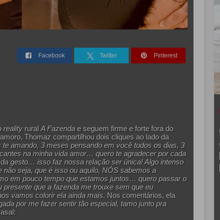
Facebook
Twitter
Pinterest
o
reality
rural
A Fazenda
e seguem firme e forte fora do
amoro, Thomaz compartilhou dois cliques ao lado da
s te amando, 3 meses pensando em você todos os dias, 3
cantes na minha vida amor… quero te agradecer por cada
a gesto… isso faz nossa relação ser única! Algo intenso
não seja, que é isso ou aquilo, NÓS sabemos a
smo em pouco tempo que estamos juntos… quero passar o
u presente que a fazenda me trouxe sem que eu
nos vamos colorir ela ainda mais
. Nos comentários, ela
ada por me fazer sentir tão especial, tamo junto pra
asal: