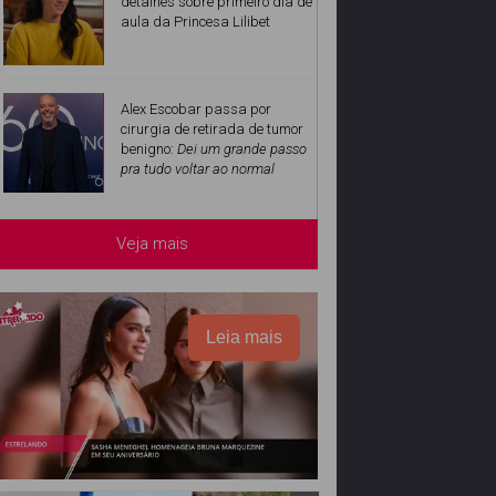
detalhes sobre primeiro dia de
aula da Princesa Lilibet
Alex Escobar passa por
cirurgia de retirada de tumor
benigno:
Dei um grande passo
pra tudo voltar ao normal
Veja mais
Leia mais