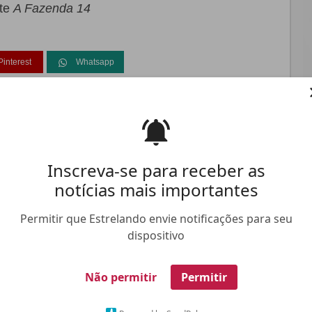
nte
A Fazenda 14
Pinterest
Whatsapp
FALE CONOSCO
ANUNCIE NO ESTRELANDO
TRABALHE N
Inscreva-se para receber as
notícias mais importantes
Permitir que Estrelando envie notificações para seu
dispositivo
Não permitir
Permitir