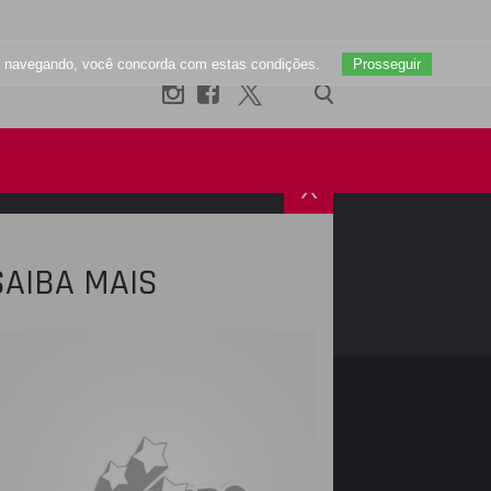
uar navegando, você concorda com estas condições.
Prosseguir
X
SAIBA MAIS
R
INSTAGRAM