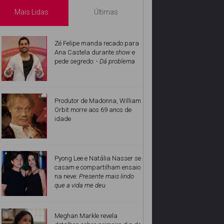
Mais Lidas
Últimas
Zé Felipe manda recado para
Ana Castela durante
show
e
pede segredo:
- Dá problema
Produtor de Madonna, William
Orbit morre aos 69 anos de
idade
Pyong Lee e Natália Nasser se
casam e compartilham ensaio
na neve:
Presente mais lindo
que a vida me deu
Meghan Markle revela