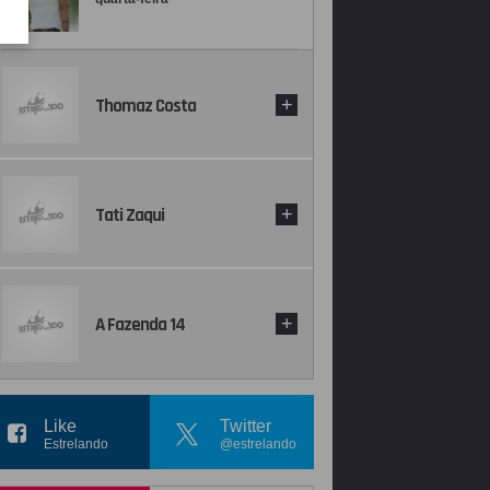
Thomaz Costa
+
Tati Zaqui
+
A Fazenda 14
+
Like
Twitter
Estrelando
@estrelando