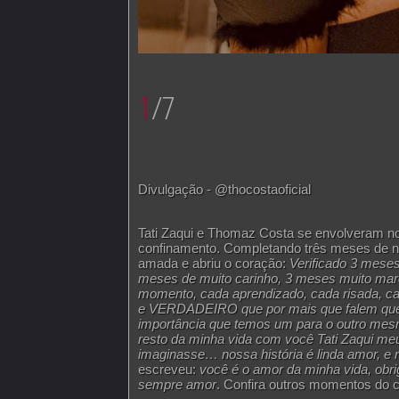
1
/7
Divulgação - @thocostaoficial
Tati Zaqui e Thomaz Costa se envolveram n
confinamento. Completando três meses de n
amada e abriu o coração:
Verificado 3 mese
meses de muito carinho, 3 meses muito mar
momento, cada aprendizado, cada risada, cad
e VERDADEIRO que por mais que falem que 
importância que temos um para o outro me
resto da minha vida com você Tati Zaqui me
imaginasse… nossa história é linda amor, e 
escreveu:
você é o amor da minha vida, obrig
sempre amor
. Confira outros momentos do c