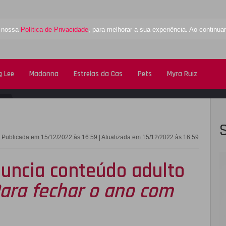
a nossa
Política de Privacidade
, para melhorar a sua experiência. Ao contin
 Lee
Madonna
Estrelas da Cas
Pets
Myra Ruiz
FACEBOOK
TWITTE
Publicada em 15/12/2022 às 16:59 | Atualizada em 15/12/2022 às 16:59
uncia conteúdo adulto
ara fechar o ano com