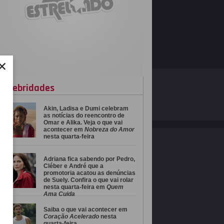
×
O ESTRELANDO
POLÍTICA DE PRIVACIDADE
celebridades
Akin, Ladisa e Dumi celebram
Desenvolvido por
as notícias do reencontro de
Omar e Alika. Veja o que vai
acontecer em
Nobreza do Amor
nesta quarta-feira
Adriana fica sabendo por Pedro,
Cléber e André que a
promotoria acatou as denúncias
de Suely. Confira o que vai rolar
nesta quarta-feira em
Quem
Ama Cuida
Saiba o que vai acontecer em
Coração Acelerado
nesta
quarta-feira