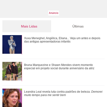
Mais Lidas
Últimas
MC Livinho chama ex-esposa para jantar e recebe resposta
Xuxa Meneghel, Angélica, Eliana... Veja um antes e depois
afiada
das antigas apresentadoras infantis
Bruna Marquezine e Shawn Mendes vivem momento
Bruna Marquezine e Shawn Mendes vivem momento
especial em projeto social durante aniversário...
especial em projeto social durante aniversário da atriz
Caroline Dallarosa revela que está grávida do primeiro filho!
Leandra Leal revela luta contra padrões de beleza:
Demorei
Veja as famosas que anunciara...
muito tempo para me sentir bem