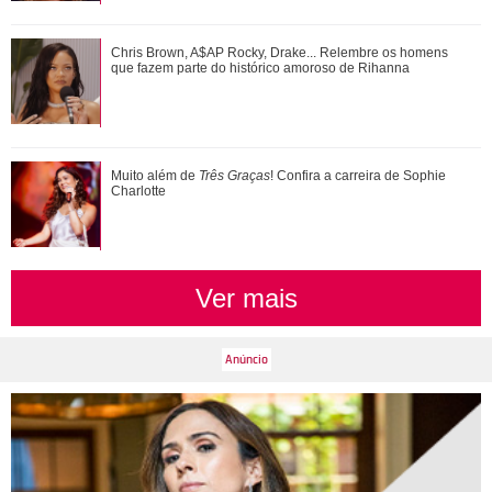
Bruna Marquezine previu seu namoro com Shawn Mendes?
Chris Brown, A$AP Rocky, Drake... Relembre os homens
Confira as vezes que os famosos profetiz...
que fazem parte do histórico amoroso de Rihanna
Pedro reage mal à visita de Pilar. Confira aqui o que vai
Muito além de
Três Graças
! Confira a carreira de Sophie
rolar nesta quinta-feira na novel...
Charlotte
Ver mais