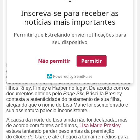
Inscreva-se para receber as
notícias mais importantes
Permitir que Estrelando envie notificações para
seu dispositivo
Não permitir
Permitir
De acordo com a
TMZ
, a família Presley está em pé de
guerra pelos seguros de vida da artista. O site revelou
Powered by SendPulse
que até 2016,
Priscilla, mãe de Lisa
e
Benjamin
eram os
curadores. Em 2016, Lisa cortou Priscilla e colocou seus
filhos Riley, Finley e Harper no lugar. De acordo com os
documentos obtidos pelo
Page Six
, Priscilla Presley
contesta a autenticidade do testamento de sua filha,
alegando que o nome de Lisa Marie foi escrito errado e
sua assinatura parecia inconsistente.
A causa da morte de Lisa ainda não foi declarada, mas
d
e acordo com fontes anônimas,
Lisa Marie Presley
estava tentando perder peso antes da premiação
do
Globo de Ouro
, e até chegou a tomar remédios para