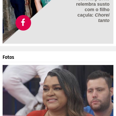
relembra susto
com o filho
caçula:
Chorei
tanto
Fotos
The Grosby Group
4
/7
Na cerimônia do velório, de acordo com a revista People, Axl
Rose cantou November Rain em homenagem à cantora e
discursou: - Quando a Lisa morreu eu soube que se fosse
convidado, precisaria vir a essas cerimônias. Eu não
planejava fazer um discurso, e quando me pediram eu não
sabia o que dizer. Fiquei travado e nervoso, nem sei o que eu