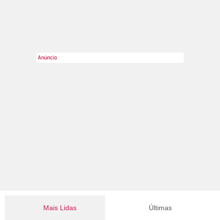
The Grosby Group
2
/7
No velório, a cantora recebeu homenagens de fãs, amigos e
familiares, os quais puderam dar o último adeus à artista.
Austin Butler, que ganhou o Globo de Outo de Melhor Ator pelo
filme Elvis, e a modelo Kaia Gerber, que é namorada do ator,
estiveram por lá e apareceram visivelmente abalados.
Mais Lidas
Últimas