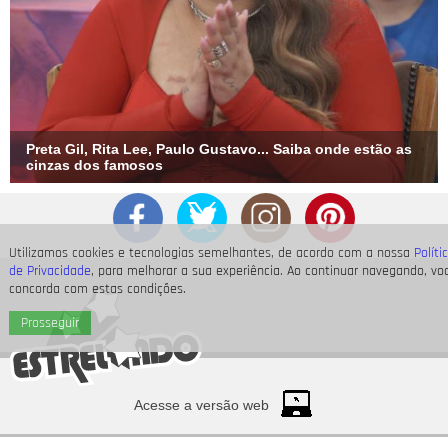
respondi. Eu, assim como muitos de vocês, estou em choque
e acho que vou continuar assim por mais um tempo. Sinto que
eu deveria mandar uma mensagem para ela dizendo que
estou aqui e que todos estão maravilhosos. Nunca, em um
milhão de anos, achei que eu cantaria aqui, muito menos
nessas circunstâncias.
Preta Gil, Rita Lee, Paulo Gustavo... Saiba onde estão as
cinzas dos famosos
Utilizamos cookies e tecnologias semelhantes, de acordo com a nossa
Políti
de Privacidade
, para melhorar a sua experiência. Ao continuar navegando, vo
concorda com estas condições.
Prosseguir
Acesse a versão web