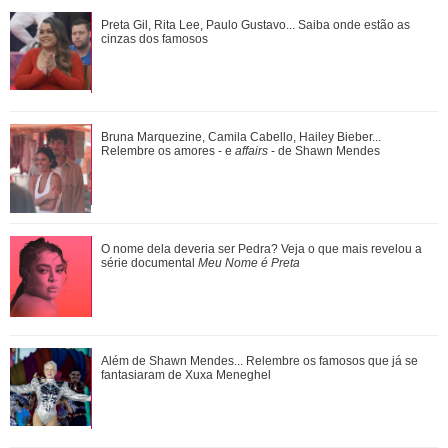
Ariana Grande anuncia pausa na carreira após críticas ao
Preta Gil, Rita Lee, Paulo Gustavo... Saiba onde estão as
corpo
cinzas dos famosos
Bruna Marquezine, Camila Cabello, Hailey Bieber...
Bruna Marquezine, Camila Cabello, Hailey Bieber...
Relembre os amores - e affairs - de Shawn ...
Relembre os amores - e
affairs
- de Shawn Mendes
Confira filmes em que as cenas de sexo foram reais
O nome dela deveria ser Pedra? Veja o que mais revelou a
série documental
Meu Nome é Preta
Ariana Grande faz desabafo em show sobre decisão de
Além de Shawn Mendes... Relembre os famosos que já se
pausar a carreira: Não foi uma reação...
fantasiaram de Xuxa Meneghel