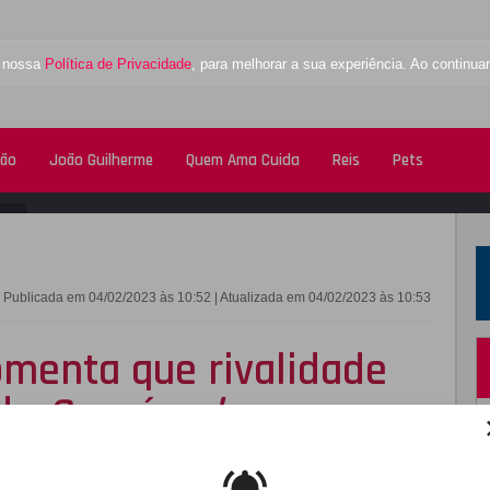
a nossa
Política de Privacidade
, para melhorar a sua experiência. Ao contin
tão
João Guilherme
Quem Ama Cuida
Reis
Pets
FACEBOOK
TWITTE
Publicada em 04/02/2023 às 10:52 | Atualizada em 04/02/2023 às 10:53
omenta que rivalidade
 de
Crepúsculo
mizade dele com Robert