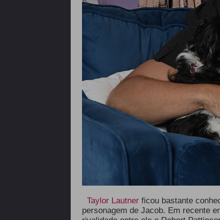
Taylor Lautner
ficou bastante conhe
personagem de Jacob. Em recente en