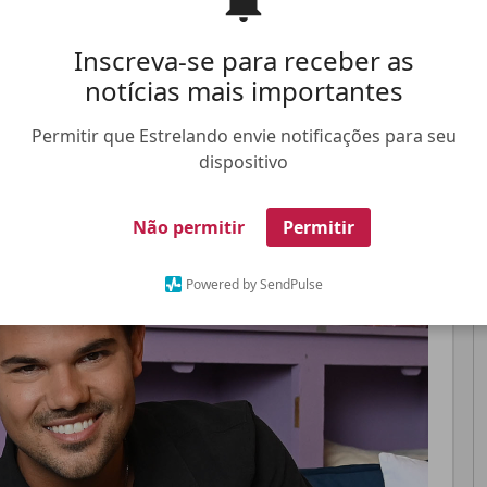
Inscreva-se para receber as
trevista os problemas dentro e fora das
notícias mais importantes
Permitir que Estrelando envie notificações para seu
dispositivo
Pinterest
Whatsapp
FALE CONOSCO
ANUNCIE NO ESTRELANDO
TRABALHE N
Não permitir
Permitir
Powered by SendPulse