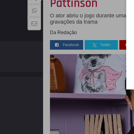
Pattinson
O ator abriu o jogo durante uma en
gravações da trama
Da Redação
Facebook
Twitter
QUEM SOMOS
Copyright - 2026 | Todos os direitos reservados