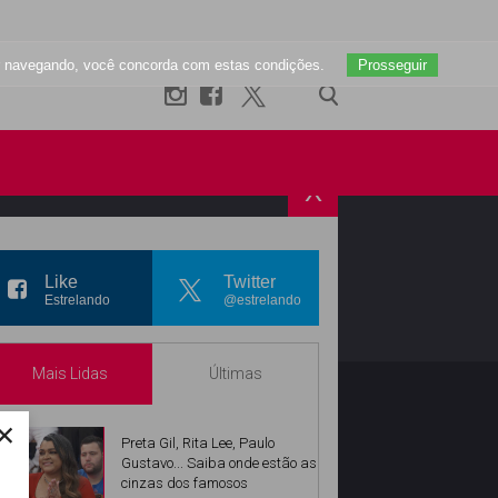
uar navegando, você concorda com estas condições.
Prosseguir
X
R
INSTAGRAM
Like
Twitter
Estrelando
@estrelando
Mais Lidas
Últimas
×
Preta Gil, Rita Lee, Paulo
Gustavo... Saiba onde estão as
cinzas dos famosos