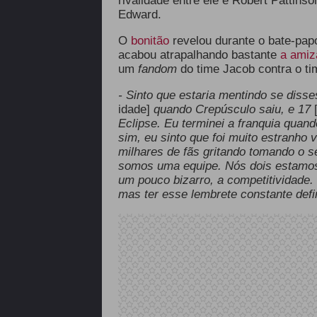
rivalidade entre ele e Robert Pattins
Edward.
O
bonitão
revelou durante o bate-papo
acabou atrapalhando bastante
a amiz
um
fandom
do time Jacob contra o t
- Sinto que estaria mentindo se diss
idade]
quando Crepúsculo saiu, e 17
Eclipse. Eu terminei a franquia quand
sim, eu sinto que foi muito estranho 
milhares de fãs gritando tomando o se
somos uma equipe. Nós dois estamos 
um pouco bizarro, a competitividade.
mas ter esse lembrete constante defi