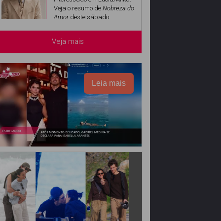
Veja o resumo de
Nobreza do
Amor
deste sábado
Veja mais
Leia mais