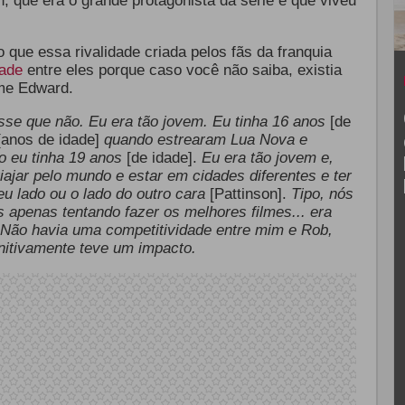
on, que era o grande protagonista da série e que viveu
 que essa rivalidade criada pelos fãs da franquia
ade
entre eles porque caso você não saiba, existia
ime Edward.
esse que não. Eu era tão jovem. Eu tinha 16 anos
[de
[anos de idade]
quando estrearam Lua Nova e
o eu tinha 19 anos
[de idade].
Eu era tão jovem e,
viajar pelo mundo e estar em cidades diferentes e ter
u lado ou o lado do outro cara
[Pattinson].
Tipo, nós
apenas tentando fazer os melhores filmes... era
 Não havia uma competitividade entre mim e Rob,
nitivamente teve um impacto.