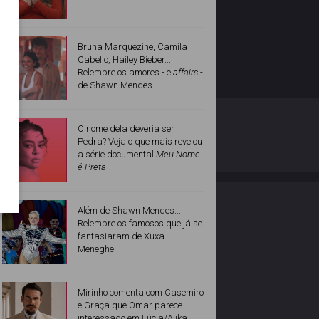
Bruna Marquezine, Camila
Cabello, Hailey Bieber...
Relembre os amores - e
affairs
-
de Shawn Mendes
O ESTRELANDO
POLÍTICA DE PRIVACIDADE
O nome dela deveria ser
Pedra? Veja o que mais revelou
a série documental
Meu Nome
Desenvolvido por
é Preta
Além de Shawn Mendes...
Relembre os famosos que já se
fantasiaram de Xuxa
Meneghel
Mirinho comenta com Casemiro
e Graça que Omar parece
interessado em Lúcia/Alika.