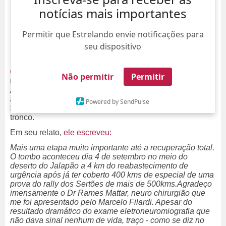
notícias mais importantes
Permitir que Estrelando envie notificações para
seu dispositivo
Olivier Anquier
usou as redes sociais para compartilhar
Não permitir
Permitir
um vídeo emocionante de seu processo de recuperação.
Aos 63 anos de idade, o empresário e chef de cozinha se
acidentou gravemente enquanto estava no Rally dos
Powered by SendPulse
Sertões, sofrendo ferimentos no ombro e em parte do
tronco.
Em seu relato,
ele escreveu:
Mais uma etapa muito importante até a recuperação total.
O tombo aconteceu dia 4 de setembro no meio do
deserto do Jalapão a 4 km do reabastecimento de
urgência após já ter coberto 400 kms de especial de uma
prova do rally dos Sertões de mais de 500kms.Agradeço
imensamente o Dr Rames Mattar, neuro chirurgião que
me foi apresentado pelo Marcelo Filardi. Apesar do
resultado dramático do exame eletroneuromiografia que
não dava sinal nenhum de vida, traço - como se diz no