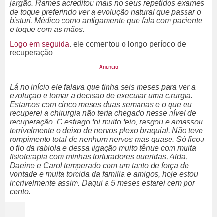
jargão. Rames acreditou mais no seus repetidos exames
de toque preferindo ver a evolução natural que passar o
bisturi. Médico como antigamente que fala com paciente
e toque com as mãos.
Logo em seguida
, ele comentou o longo período de
recuperação
Lá no início ele falava que tinha seis meses para ver a
evolução e tomar a decisão de executar uma cirurgia.
Estamos com cinco meses duas semanas e o que eu
recuperei a chirurgia não teria chegado nesse nível de
recuperação. O estrago foi muito feio, rasgou e amassou
terrivelmente o deixo de nervos plexo braquial. Não teve
rompimento total de nenhum nervos mas quase. Só ficou
o fio da rabiola e dessa ligação muito tênue com muita
fisioterapia com minhas torturadores queridas, Alda,
Daeine e Carol temperado com um tanto de força de
vontade e muita torcida da família e amigos, hoje estou
incrivelmente assim. Daqui a 5 meses estarei cem por
cento.