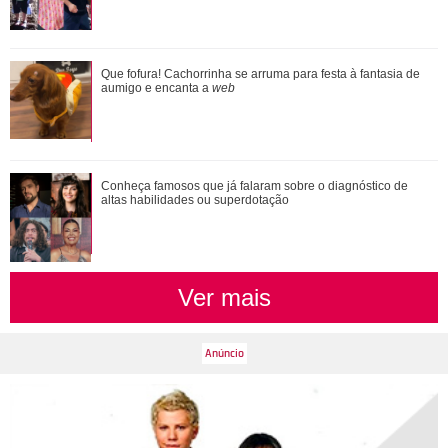
Durante uma conversa com Filiz sobre o ex-marido de
Que fofura! Cachorrinha se arruma para festa à fantasia de
Irmak, Kivanç acaba revelando que Irmak ...
aumigo e encanta a
web
Conheça famosos que já falaram sobre o diagnóstico de
altas habilidades ou superdotação
Ver mais