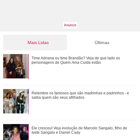
Mais Lidas
Últimas
Ele cresceu! Veja evolução de Marcelo Sangalo, filho de
Time Adriana ou time Brandão? Veja de que lado os
Ivete Sangalo e Daniel Cady
personagens de
Quem Ama Cuida
estão
Ratinho se envolve em polêmica após falar sobre aparência
Relembre os famosos que são madrinhas e padrinhos - e
do cantor Tiago, da dupla com Hu...
saiba quem são seus afilhados
Confira vezes em que Gaby Amarantos mostrou que não
Ele cresceu! Veja evolução de Marcelo Sangalo, filho de
tem medo de falar o que pensa
Ivete Sangalo e Daniel Cady