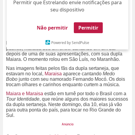
Permitir que Estrelando envie notificações para
seu dispositivo
Não permitir
Permitir
Powered by SendPulse
Mostrando que é uma artista versátil e não importa o
público, Maraisa deu um
show
cantando em um bar
depois de uma de suas apresentações, com sua dupla
Maiara. O momento rolou em São Luís, no Maranhão.
Nas imagens feitas pelos fãs da dupla sertaneja, que
estavam no local,
Maraisa
aparece cantando
Medo
Bobo
junto com seu namorado Fernando Mocó. Os dois
trocam olhares e carinhos enquanto curtem a música.
Maiara e Maraisa
estão em turnê por todo o Brasil com a
Tour Identidade
, que reúne alguns dos maiores sucessos
da dupla sertaneja. Neste domingo, dia 10, elas já vão
para outra ponta do país, para tocar no Rio Grande do
Sul.