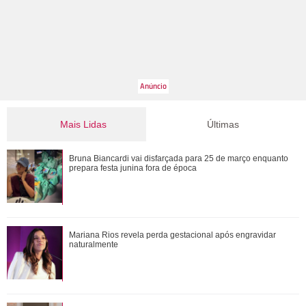
Mais Lidas
Últimas
Verdadeiras xérox! Confira mães e filhas famosas que são
Bruna Biancardi vai disfarçada para 25 de março enquanto
super parecidas
prepara festa junina fora de época
Mariana Rios revela perda gestacional após engravidar
Mariana Rios revela perda gestacional após engravidar
naturalmente
naturalmente