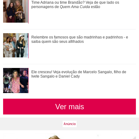
Ele cresceu! Veja evolução de Marcelo Sangalo, filho de
Time Adriana ou time Brandão? Veja de que lado os
Ivete Sangalo e Daniel Cady
personagens de
Quem Ama Cuida
estão
Cristiano Ronaldo deixa comentário exaltando a noiva em
Relembre os famosos que são madrinhas e padrinhos - e
vídeo de Márcia Goldschmidt; enten...
saiba quem são seus afilhados
Time Adriana ou time Brandão? Veja de que lado os
Ele cresceu! Veja evolução de Marcelo Sangalo, filho de
personagens de Quem Ama Cuida estão
Ivete Sangalo e Daniel Cady
Ver mais