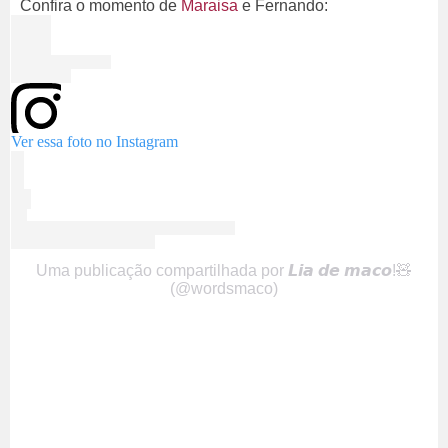
Confira o momento de
Maraisa
e Fernando:
Ver essa foto no Instagram
Uma publicação compartilhada por 𝙇𝙞𝙖 𝙙𝙚 𝙢𝙖𝙘𝙤!🧸
(@wordsmaco)