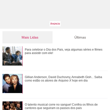
Mais Lidas
Últimas
Adriana manda Iuri procurar o anel de Arthur. Veja o resumo
Para celebrar o Dia dos Pais, veja algumas séries e filmes
dos capítulos de Quem Ama Cuida
para assistir com ele!
Gulnaz muda de ideia sobre Omer e o convida para um chá.
Gillian Anderson, David Duchovny, Annabeth Gish... Saiba
Veja o resumo dos capítulos de Cor...
como estão os atores de
Arquivo X
hoje em dia
Neymar Jr., Nicolas Prattes, Endrick... Veja os famosos que
O talento musical corre no sangue! Confira os filhos de
passarão o Dia dos Pais à esper...
cantores que seguiram os passos dos pais