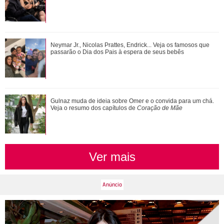
Bruna Marquezine, Camila Cabello, Hailey Bieber...
Neymar Jr., Nicolas Prattes, Endrick... Veja os famosos que
Relembre os amores - e affairs - de Shawn ...
passarão o Dia dos Pais à espera de seus bebês
Alexandre Nero, Edson Celulari, Daniel... Veja os famosos
Gulnaz muda de ideia sobre Omer e o convida para um chá.
que foram papais mais velhos
Veja o resumo dos capítulos de
Coração de Mãe
Ver mais