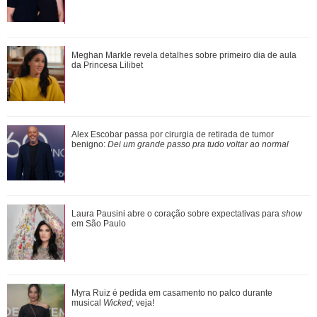
Ele cresceu! Veja evolução de Marcelo Sangalo, filho de
Meghan Markle revela detalhes sobre primeiro dia de aula
Ivete Sangalo e Daniel Cady
da Princesa Lilibet
Meghan Markle revela detalhes sobre primeiro dia de aula
Alex Escobar passa por cirurgia de retirada de tumor
da Princesa Lilibet
benigno:
Dei um grande passo pra tudo voltar ao normal
Luiza Brunet, Ana Hickmann, Rihanna... Veja as famosas
Laura Pausini abre o coração sobre expectativas para
show
que já denunciaram violência domést...
em São Paulo
Verdadeiras xérox! Confira mães e filhas famosas que são
Myra Ruiz é pedida em casamento no palco durante
super parecidas
musical
Wicked
; veja!