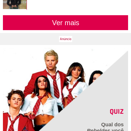
Ver mais
QUIZ
Qual dos
Rebeldes
você