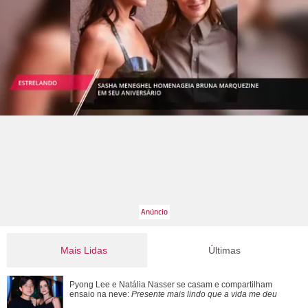
Mais Lidas
Últimas
Pyong Lee e Natália Nasser se casam e compartilham
Pyong Lee e Natália Nasser se casam e compartilham
ensaio na neve: Presente mais lindo que a...
ensaio na neve:
Presente mais lindo que a vida me deu