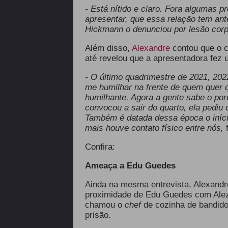
- Está nítido e claro. Fora algumas 
apresentar, que essa relação tem ant
Hickmann o denunciou por lesão corp
Além disso,
Alexandre
contou que o 
até revelou que a apresentadora fez 
- O último quadrimestre de 2021, 2022
me humilhar na frente de quem quer qu
humilhante. Agora a gente sabe o po
convocou a sair do quarto, ela pediu 
Também é datada dessa época o iníci
mais houve contato físico entre nós,
Confira:
Ameaça a Edu Guedes
Ainda na mesma entrevista, Alexandr
proximidade de Edu Guedes com Alezi
chamou o
chef
de cozinha de bandido,
prisão.