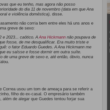
provas que eu tenho, mas agora não posso
erioridade do dia 11 de novembro (data em que Ana
oral e violência doméstica),
disse.
casamento não corria bem entre eles há uns anos e
uma greve de sexo:
 e 2023... caótico. A
Ana Hickmann
não poupava de
e fosse, de me desqualificar. Era muito triste e
rquê: o fator Eduardo Guedes. A Ana Hickmann me
que eu saísse e fosse dormir em outra suíte.
o de uma greve de sexo e, até então, óbvio, nunca
falou.
e Correa usou um tom de ameaça para se referir a
nho, filho do ex-casal. O empresário também
 além de alegar que Guedes tentou forjar sua