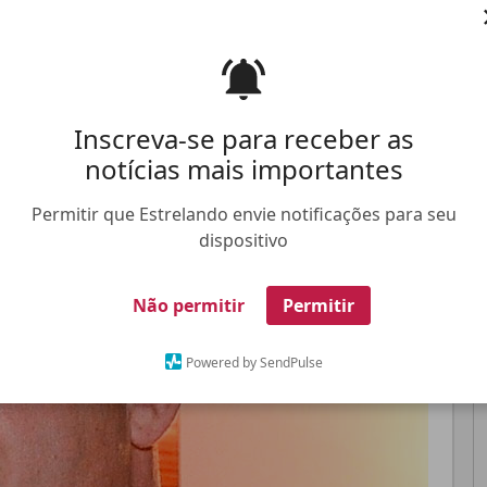
mpresário falou que a apresentadora estava com
ração
Pinterest
Whatsapp
Inscreva-se para receber as
notícias mais importantes
FALE CONOSCO
ANUNCIE NO ESTRELANDO
TRABALHE N
Permitir que Estrelando envie notificações para seu
dispositivo
Não permitir
Permitir
Powered by SendPulse