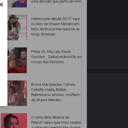
×
uma decisão que partiu de mim
Interessado desde 2017? Veja
os
likes
de Shawn Mendes em
fotos de Bruna Marquezine ao
longo do tempo
O ESTRELANDO
POLÍTICA DE PRIVACIDADE
Preta Gil, Rita Lee, Paulo
Gustavo... Saiba onde estão as
cinzas dos famosos
Desenvolvido por
Bruna Marquezine, Camila
Cabello, Hailey Bieber...
Relembre os amores - e
affairs
-
de Shawn Mendes
O nome dela deveria ser
Pedra? Veja o que mais revelou
a série documental
Meu Nome