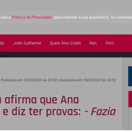
a nossa
Política de Privacidade
, para melhorar a sua experiência. Ao contin
tão
João Guilherme
Quem Ama Cuida
Reis
Pets
FACEBOOK
TWITTE
Publicada em 19/03/2024 às 18:30 | Atualizada em 19/03/2024 às 18:59
a afirma que Ana
 e diz ter provas:
- Fazia