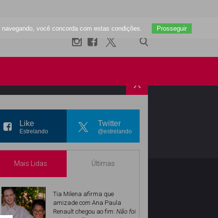
uar navegando, você concorda com estas condições.
Prosseguir
X
R
INSTAGRAM
Like
Twitter
Estrelando
@estrelando
Mais Lidas
Últimas
Tia Milena afirma que
amizade com Ana Paula
Renault chegou ao fim:
Não foi