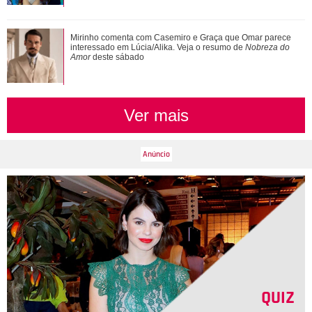
Ariana Grande anuncia pausa na carreira após críticas ao
Mirinho comenta com Casemiro e Graça que Omar parece
corpo
interessado em Lúcia/Alika. Veja o resumo de
Nobreza do
Amor
deste sábado
Ver mais
QUIZ