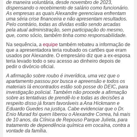
de maneira voluntária, desde novembro de 2023,
dispensando o recebimento de salário como funcionário.
As empresas as quais Alexandre gerenciava enfrentam
uma séria crise financeira e não apresentam resultados.
Pelo contrário, todas as dívidas estão sendo arcadas
pela atual administração, sem participação do mesmo,
que, como sócio, também tinha como responsabilidade.
Na sequência, a
equipe
também rebateu a informação de
que a apresentadora teria roubado os cartões que eram
usados por Alexandre. O empresário diz que a ex-esposa
teria levado todo o seu acesso ao dinheiro depois de
pedir o divórcio oficial.
A afirmação sobre roubo é inverídica, uma vez que o
apartamento passou por busca e apreensão e todos os
materiais lá encontrados estão sob posse do DEIC, para
investigação policial. Também não procede a afirmação
sobre as tentativas de prendê-lo e todas as decisões a
respeito disso já foram favoráveis a Ana Hickmann e
Eduardo Guedes na justiça. Cabe evidenciar que o Dr.
Enio Murad foi quem liberou o Alexandre Correa, há mais
de 10 anos, da Clínica de Repouso Parque Julieta, para
tratamento de dependência química em cocaína, contra a
vontade da família
.