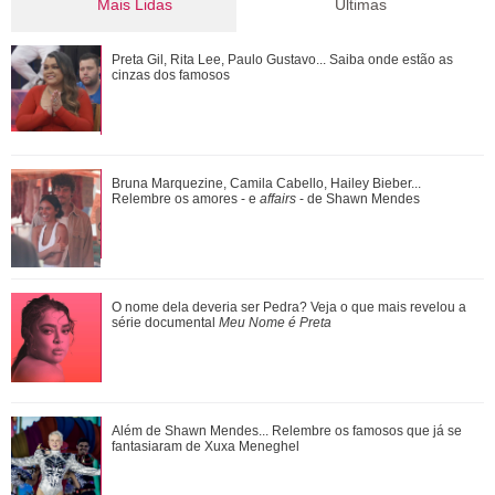
Mais Lidas
Últimas
Bruna Marquezine, Camila Cabello, Hailey Bieber...
Preta Gil, Rita Lee, Paulo Gustavo... Saiba onde estão as
Relembre os amores - e affairs - de Shawn ...
cinzas dos famosos
Tia Milena pede indicação de dermatologista e web aponta
Bruna Marquezine, Camila Cabello, Hailey Bieber...
fim de amizade com Ana Paula Renau...
Relembre os amores - e
affairs
- de Shawn Mendes
Além de Shawn Mendes... Relembre os famosos que já se
O nome dela deveria ser Pedra? Veja o que mais revelou a
fantasiaram de Xuxa Meneghel
série documental
Meu Nome é Preta
O nome dela deveria ser Pedra? Veja o que mais revelou a
Além de Shawn Mendes... Relembre os famosos que já se
série documental Meu Nome é Preta
fantasiaram de Xuxa Meneghel