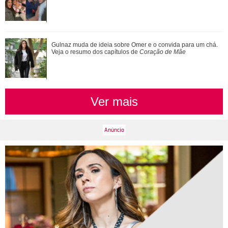
Novelas, filmes e série... Relembre os papéis marcantes da
Gulnaz muda de ideia sobre Omer e o convida para um chá.
carreira de Bruna Marquezine
Veja o resumo dos capítulos de
Coração de Mãe
Ver mais