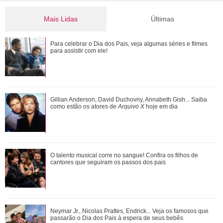
Mais Lidas
Últimas
Bruna Marquezine, Camila Cabello, Hailey Bieber...
Para celebrar o Dia dos Pais, veja algumas séries e filmes
Relembre os amores - e affairs - de Shawn ...
para assistir com ele!
Além de Ariana Grande, confira famosas que já foram
Gillian Anderson, David Duchovny, Annabeth Gish... Saiba
criticadas pelos corpos magros (e rebat...
como estão os atores de
Arquivo X
hoje em dia
Ariana Grande faz desabafo em show sobre decisão de
O talento musical corre no sangue! Confira os filhos de
pausar a carreira: Não foi uma reação...
cantores que seguiram os passos dos pais
Gillian Anderson, David Duchovny, Annabeth Gish... Saiba
Neymar Jr., Nicolas Prattes, Endrick... Veja os famosos que
como estão os atores de Arquivo X h...
passarão o Dia dos Pais à espera de seus bebês