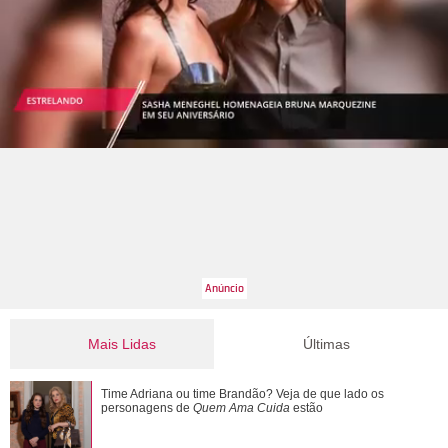
Mais Lidas
Últimas
Juliette Freire fala sobre prova de vestido perto da data do
Time Adriana ou time Brandão? Veja de que lado os
casamento: Foi lindo
personagens de
Quem Ama Cuida
estão