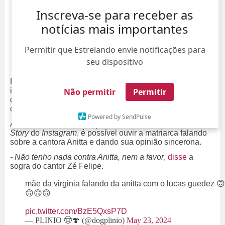
Inscreva-se para receber as
notícias mais importantes
Permitir que Estrelando envie notificações para
seu dispositivo
Eita! Na noite da última quarta-feira, dia 22, a mãe da
influenciadora Virginia Fonseca, Margareth Serrão,
Não permitir
Permitir
causou polêmica após publicar um vídeo enquanto
chegava em São Paulo.
Powered by SendPulse
Acontece que, na gravação compartilhada através do
Story
do
Instagram
, é possível ouvir a matriarca falando
sobre a cantora Anitta e dando sua opinião sincerona.
- Não tenho nada contra Anitta, nem a favor
,
disse
a
sogra do cantor Zé Felipe.
mãe da virginia falando da anitta com o lucas guedez 🙃
🙃🙃🙃
pic.twitter.com/BzE5QxsP7D
— PLINIO 🤠🍄 (@dogplinio)
May 23, 2024