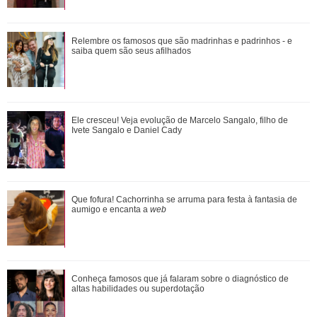
Além de Giovanna Ewbank... Relembre os amores de Bruno
Relembre os famosos que são madrinhas e padrinhos - e
Gagliasso
saiba quem são seus afilhados
Agrado e Eduarda são prejudicadas pela proximidade com
Ele cresceu! Veja evolução de Marcelo Sangalo, filho de
João Raul. Saiba o que vai acontece...
Ivete Sangalo e Daniel Cady
Durante uma conversa com Filiz sobre o ex-marido de
Que fofura! Cachorrinha se arruma para festa à fantasia de
Irmak, Kivanç acaba revelando que Irmak ...
aumigo e encanta a
web
Saiba o que vai acontecer em Coração Acelerado nesta
Conheça famosos que já falaram sobre o diagnóstico de
quarta-feira
altas habilidades ou superdotação