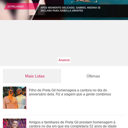
Mais Lidas
Últimas
Novo visual! Jojo Todynho chama a atenção durante
Filho de Preta Gil homenageia a cantora no dia do
caminhada após fazer lipo nas pernas
aniversário dela:
Fiz a viagem que a gente combinou
Com reaproximação, Príncipe Harry estaria na expectativa
Amigos e familiares de Preta Gil prestam homenagem à
cantora no dia em que ela completaria 52 anos de idade
de Rei Charles III marcar presen�...