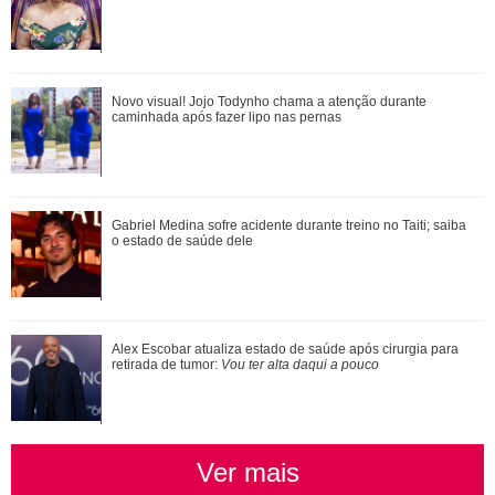
Alex Escobar atualiza estado de saúde após cirurgia para
Novo visual! Jojo Todynho chama a atenção durante
retirada de tumor: Vou ter alta da...
caminhada após fazer lipo nas pernas
Mãe de Virginia Fonseca exibe tatuagem íntima em fotos de
Gabriel Medina sofre acidente durante treino no Taiti; saiba
biquíni
o estado de saúde dele
Loira, morena, platinada... Relembre alguns dos cabelos
Alex Escobar atualiza estado de saúde após cirurgia para
que Ariana Grande já teve
retirada de tumor:
Vou ter alta daqui a pouco
Ver mais