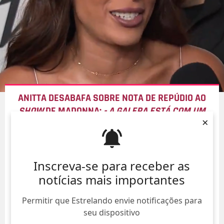
ANITTA DESABAFA SOBRE NOTA DE REPÚDIO AO
SHOW
DE MADONNA:
- A GALERA ESTÁ COM UM
×
TEMPO
08/Ago/
Inscreva-se para receber as
notícias mais importantes
Permitir que Estrelando envie notificações para
seu dispositivo