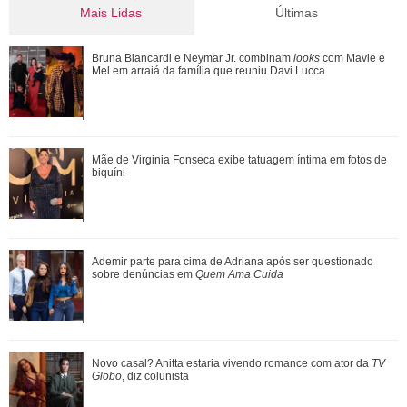
Mais Lidas
Últimas
Novelas, filmes e série... Relembre os papéis marcantes da
Bruna Biancardi e Neymar Jr. combinam
looks
com Mavie e
carreira de Bruna Marquezine
Mel em arraiá da família que reuniu Davi Lucca
Pai de Neymar Jr. rebate críticas ao filho no futebol e
Mãe de Virginia Fonseca exibe tatuagem íntima em fotos de
confessa: - Vou ficar triste quando ...
biquíni
Meghan Markle revela detalhes sobre primeiro dia de aula
Ademir parte para cima de Adriana após ser questionado
da Princesa Lilibet
sobre denúncias em
Quem Ama Cuida
Clodd Dias, atriz de As Five, morre aos 49 anos de idade
Novo casal? Anitta estaria vivendo romance com ator da
TV
Globo
, diz colunista