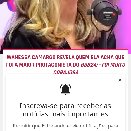
WANESSA CAMARGO REVELA QUEM ELA ACHA QUE
FOI A MAIOR PROTAGONISTA DO
BBB24: - FOI MUITO
CORAJOSA
×
07/Ago/
Inscreva-se para receber as
notícias mais importantes
Permitir que Estrelando envie notificações para