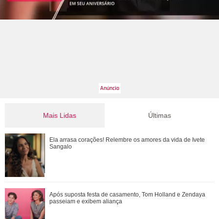
Mais Lidas
Últimas
Após suposta festa de casamento, Tom Holland e Zendaya
Ela arrasa corações! Relembre os amores da vida de Ivete
passeiam e exibem aliança
Sangalo
Atriz de Emily em Paris revela que sofreu acidente de carro
Após suposta festa de casamento, Tom Holland e Zendaya
e conta o que a salvou
passeiam e exibem aliança