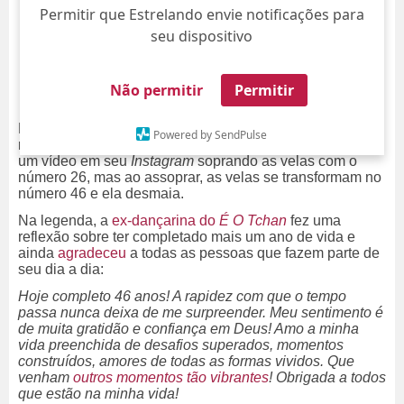
Permitir que Estrelando envie notificações para
seu dispositivo
Não permitir
Permitir
Rá tim bum! Sheila Mello completou mais uma volta ao
Powered by SendPulse
redor do sol nesta terça-feira, dia 23. A dançarina postou
um vídeo em seu
Instagram
soprando as velas com o
número 26, mas ao assoprar, as velas se transformam no
número 46 e ela desmaia.
Na legenda, a
ex-dançarina do
É O Tchan
fez uma
reflexão sobre ter completado mais um ano de vida e
ainda
agradeceu
a todas as pessoas que fazem parte de
seu dia a dia:
Hoje completo 46 anos! A rapidez com que o tempo
passa nunca deixa de me surpreender. Meu sentimento é
de muita gratidão e confiança em Deus! Amo a minha
vida preenchida de desafios superados, momentos
construídos, amores de todas as formas vividos. Que
venham
outros momentos tão vibrantes
! Obrigada a todos
que estão na minha vida!