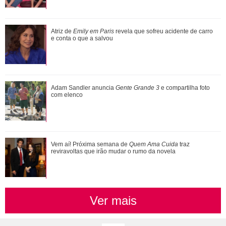
Leonardo compra 60 porcos e brinca ao ter dificuldade com
Atriz de
Emily em Paris
revela que sofreu acidente de carro
pagamento: Vou pedir ajuda
e conta o que a salvou
Adam Sandler anuncia Gente Grande 3 e compartilha foto
Adam Sandler anuncia
Gente Grande 3
e compartilha foto
com elenco
com elenco
Vem aí! Próxima semana de
Quem Ama Cuida
traz
reviravoltas que irão mudar o rumo da novela
Ver mais