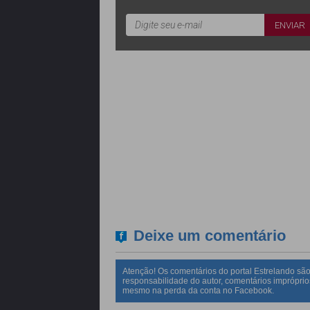
Deixe um comentário
Atenção! Os comentários do portal Estrelando são
responsabilidade do autor, comentários impróprio
mesmo na perda da conta no Facebook.