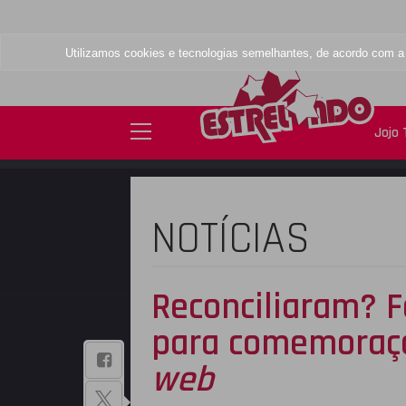
Utilizamos cookies e tecnologias semelhantes, de acordo com 
Jojo
NOTÍCIAS
Reconciliaram? F
para comemoraçã
BAIXE NOSSO
web
APLICATIVO