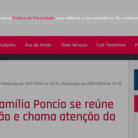
a nossa
Política de Privacidade
, para melhorar a sua experiência. Ao contin
 Todynho
Ana de Armas
Thais Fersoza
Yudi Tamashiro
P
FACEBOOK
TWITTE
Publicada em 25/07/2024 às 16:35 | Atualizada em 25/07/2024 às 16:35
amília Poncio se reúne
o e chama atenção da