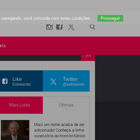
uar navegando, você concorda com estas condições.
Prosseguir
ets
X
R
INSTAGRAM
Like
Twitter
Estrelando
@estrelando
Mais Lidas
Últimas
Mais um nome acaba de ser
adicionado! Conheça a linha
sucessória ao trono britânico