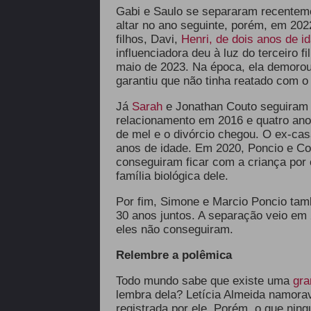
Gabi e Saulo se separaram recenteme
altar no ano seguinte, porém, em 202
filhos, Davi,
Henri, de dois anos de i
influenciadora deu à luz do terceiro 
maio de 2023. Na época, ela demorou
garantiu que não tinha reatado com o
Já
Sarah
e Jonathan Couto seguiram
relacionamento em 2016 e quatro ano
de mel e o divórcio chegou. O ex-cas
anos de idade. Em 2020, Poncio e C
conseguiram ficar com a criança por
família biológica dele.
Por fim, Simone e Marcio Poncio ta
30 anos juntos. A separação veio em
eles não conseguiram.
Relembre a polêmica
Todo mundo sabe que existe uma
gra
lembra dela? Letícia Almeida namora
registrada por ele. Porém, o que nin