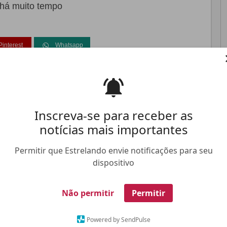
s há muito tempo
Pinterest
Whatsapp
FALE CONOSCO
ANUNCIE NO ESTRELANDO
TRABALHE N
Inscreva-se para receber as
notícias mais importantes
Permitir que Estrelando envie notificações para seu
dispositivo
Não permitir
Permitir
Powered by SendPulse