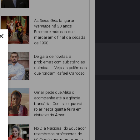
As
Spice Girls
lançaram
Wannabe
há 30 anos!
×
Relembre músicas que
marcaram o final da década
de 1990
O ESTRELANDO
POLÍTICA DE PRIVACIDADE
De galã de novelas a
problemas com substâncias
químicas... Veja as polêmicas
Desenvolvido por
que rondam Rafael Cardoso
Omar pede que Alika o
acompanhe até a agência
bancária. Confira o que vai
rolar nesta quinta-feira em
Nobreza do Amor
No Dia Nacional do Educador,
relembre os professores de
Malhação
que marcaram a