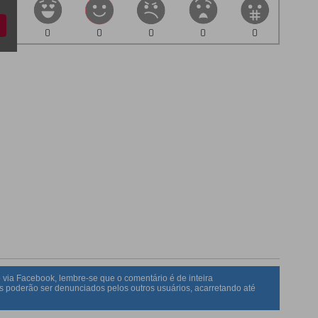
0
0
0
0
0
 via Facebook, lembre-se que o comentário é de inteira
s poderão ser denunciados pelos outros usuários, acarretando até