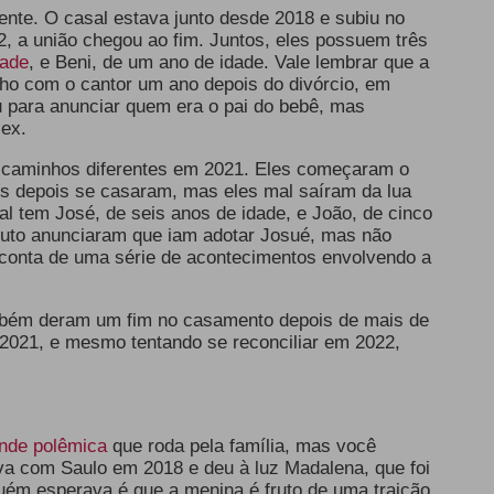
nte. O casal estava junto desde 2018 e subiu no
2, a união chegou ao fim. Juntos, eles possuem três
dade
, e Beni, de um ano de idade. Vale lembrar que a
filho com o cantor um ano depois do divórcio, em
 para anunciar quem era o pai do bebê, mas
 ex.
 caminhos diferentes em 2021. Eles começaram o
s depois se casaram, mas eles mal saíram da lua
al tem José, de seis anos de idade, e João, de cinco
outo anunciaram que iam adotar Josué, mas não
 conta de uma série de acontecimentos envolvendo a
mbém deram um fim no casamento depois de mais de
 2021, e mesmo tentando se reconciliar em 2022,
nde polêmica
que roda pela família, mas você
va com Saulo em 2018 e deu à luz Madalena, que foi
guém esperava é que a menina é fruto de uma traição