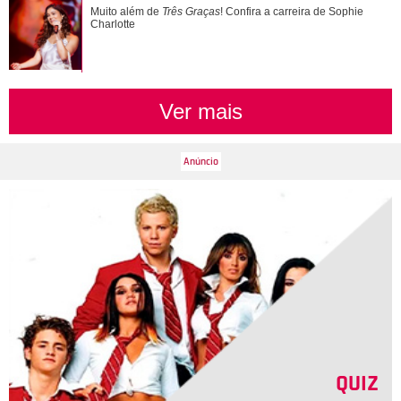
Pedro reage mal à visita de Pilar. Confira aqui o que vai
Muito além de
Três Graças
! Confira a carreira de Sophie
rolar nesta quinta-feira na novel...
Charlotte
Ver mais
QUIZ