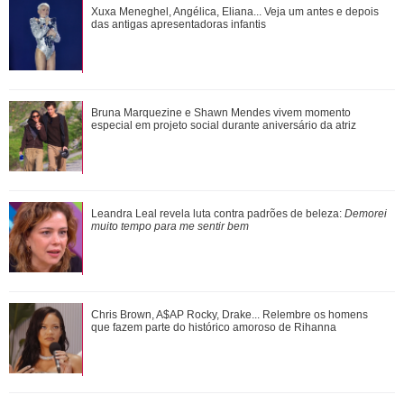
MC Livinho chama ex-esposa para jantar e recebe resposta
Xuxa Meneghel, Angélica, Eliana... Veja um antes e depois
afiada
das antigas apresentadoras infantis
Bruna Marquezine e Shawn Mendes vivem momento
Bruna Marquezine e Shawn Mendes vivem momento
especial em projeto social durante aniversário...
especial em projeto social durante aniversário da atriz
Caroline Dallarosa revela que está grávida do primeiro filho!
Leandra Leal revela luta contra padrões de beleza:
Demorei
Veja as famosas que anunciara...
muito tempo para me sentir bem
Bruna Marquezine previu seu namoro com Shawn Mendes?
Chris Brown, A$AP Rocky, Drake... Relembre os homens
Confira as vezes que os famosos profetiz...
que fazem parte do histórico amoroso de Rihanna