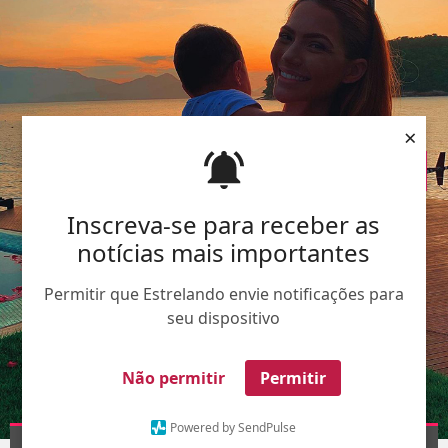
×
Inscreva-se para receber as
notícias mais importantes
Permitir que Estrelando envie notificações para
seu dispositivo
Não permitir
Permitir
Powered by SendPulse
Divulgação