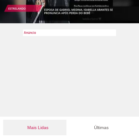
informações, a mãe biológica de Josué não tinha condições
de cuidar dele com o pequeno, e ela era conhecida de Cyntia,
ex-funcionária da família Poncio que intermediou o contato
entre ela e Sarah no início do processo de adoção. Em 31 de
janeiro de 2022, no entanto, a mãe biológica voltou atrás da
decisão de disse que devolveira o filho para Sarah, já que o
pequeno não se adaptou à vida longe da família que o criou.
Se você está meio perdido, querendo saber quem é a família
Poncio, esta galeria irá falar sobre seus membros e a
polêmica que os tornou conhecidos!
Mais Lidas
Últimas