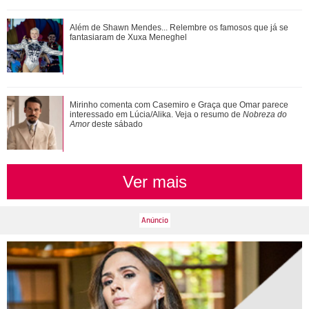
Ariana Grande faz desabafo em show sobre decisão de
Além de Shawn Mendes... Relembre os famosos que já se
pausar a carreira: Não foi uma reação...
fantasiaram de Xuxa Meneghel
Além de Shawn Mendes... Relembre os famosos que já se
Mirinho comenta com Casemiro e Graça que Omar parece
fantasiaram de Xuxa Meneghel
interessado em Lúcia/Alika. Veja o resumo de
Nobreza do
Amor
deste sábado
Ver mais