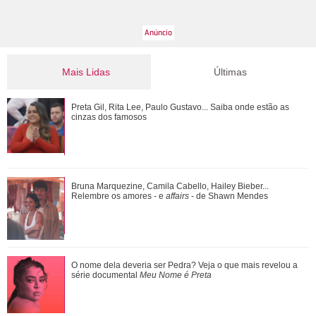
Mais Lidas
Últimas
Bruna Marquezine, Camila Cabello, Hailey Bieber...
Preta Gil, Rita Lee, Paulo Gustavo... Saiba onde estão as
Relembre os amores - e affairs - de Shawn ...
cinzas dos famosos
O nome dela deveria ser Pedra? Veja o que mais revelou a
Bruna Marquezine, Camila Cabello, Hailey Bieber...
série documental Meu Nome é Preta
Relembre os amores - e
affairs
- de Shawn Mendes
Ariana Grande anuncia pausa na carreira após críticas ao
O nome dela deveria ser Pedra? Veja o que mais revelou a
corpo
série documental
Meu Nome é Preta