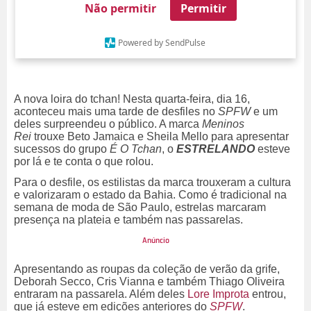
Não permitir
Permitir
Powered by SendPulse
A nova loira do tchan! Nesta quarta-feira, dia 16,
aconteceu mais uma tarde de desfiles no
SPFW
e um
deles surpreendeu o público. A marca
Meninos
Rei
trouxe Beto Jamaica e Sheila Mello para apresentar
sucessos do grupo
É O Tchan
, o
ESTRELANDO
esteve
por lá e te conta o que rolou.
Para o desfile, os estilistas da marca trouxeram a cultura
e valorizaram o estado da Bahia. Como é tradicional na
semana de moda de São Paulo, estrelas marcaram
presença na plateia e também nas passarelas.
Apresentando as roupas da coleção de verão da grife,
Deborah Secco, Cris Vianna e também Thiago Oliveira
entraram na passarela. Além deles
Lore Improta
entrou,
que já esteve em edições anteriores do
SPFW
.