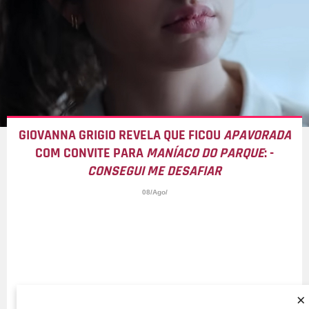
GIOVANNA GRIGIO REVELA QUE FICOU
APAVORADA
COM CONVITE PARA
MANÍACO DO PARQUE
: -
CONSEGUI ME DESAFIAR
08/Ago/
×