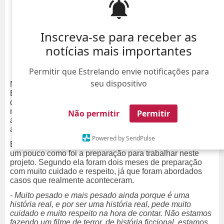
Inscreva-se para receber as
notícias mais importantes
Permitir que Estrelando envie notificações para
seu dispositivo
No dia 18 de outubro, o público conheceu a jornalista
Elena, personagem de Giovanna Grigio no filme Maníaco
do Parque, disponível no
Prime Video.
O longa-
metragem dirigido por Maurício Eça e protagonizado pela
Não permitir
Permitir
atriz e por Silvero Pereira, conta a história real do
assassino que marcou o Brasil na década de 90.
Powered by SendPulse
Em conversa com o
ESTRELANDO
,
Giovanna contou
um pouco como foi a preparação para trabalhar neste
projeto. Segundo ela foram dois meses de preparação
com muito cuidado e respeito, já que foram abordados
casos que realmente aconteceram.
- Muito pesado e mais pesado ainda porque é uma
história real, e por ser uma história real, pede muito
cuidado e muito respeito na hora de contar. Não estamos
fazendo um filme de terror, de história ficcional, estamos