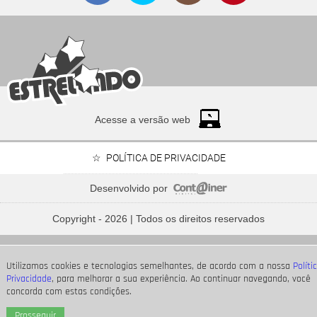
Acesse a versão web
POLÍTICA DE PRIVACIDADE
Desenvolvido por
Bruna Marquezine, Camila Cabello, Hailey Bieber...
Relembre os amores - e
Copyright - 2026 | Todos os direitos reservados
affairs
- de Shawn Mendes
Utilizamos cookies e tecnologias semelhantes, de acordo com a nossa
Políti
Privacidade
, para melhorar a sua experiência. Ao continuar navegando, você
concorda com estas condições.
Prosseguir