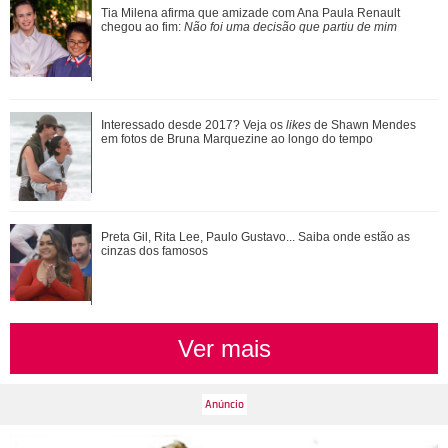
Zé Felipe manda recado para Ana Castela durante show e
Tia Milena afirma que amizade com Ana Paula Renault
pede segredo: - Dá problema
chegou ao fim:
Não foi uma decisão que partiu de mim
Veja tudo sobre a bariátrica e a evolução do corpo de Jojo
Interessado desde 2017? Veja os
likes
de Shawn Mendes
Todynho
em fotos de Bruna Marquezine ao longo do tempo
Ana Paula Siebert organiza festa surpresa para Rafaella
Preta Gil, Rita Lee, Paulo Gustavo... Saiba onde estão as
Justus
cinzas dos famosos
Ver mais