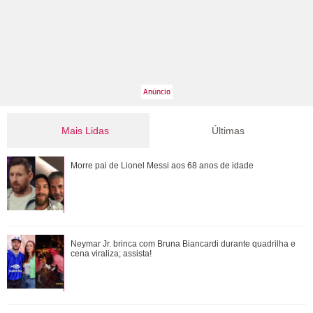
Mais Lidas
Últimas
Tia Milena afirma que amizade com Ana Paula Renault
Morre pai de Lionel Messi aos 68 anos de idade
chegou ao fim: Não foi uma decisão que ...
Bruna Marquezine, Camila Cabello, Hailey Bieber...
Neymar Jr. brinca com Bruna Biancardi durante quadrilha e
Relembre os amores - e affairs - de Shawn ...
cena viraliza; assista!