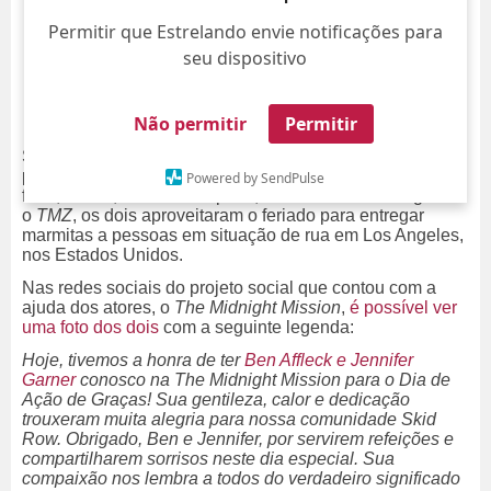
Permitir que Estrelando envie notificações para
seu dispositivo
Não permitir
Permitir
Separado de Jennifer Lopez, Ben Affleck foi visto
passando o feriado de Ação de Graças, na última quinta-
Powered by SendPulse
feira, dia 28, com a ex-esposa, Jennifer Garner. Segundo
o
TMZ
, os dois aproveitaram o feriado para entregar
marmitas a pessoas em situação de rua em Los Angeles,
nos Estados Unidos.
Nas redes sociais do projeto social que contou com a
ajuda dos atores, o
The Midnight Mission
,
é possível ver
uma foto dos dois
com a seguinte legenda:
Hoje, tivemos a honra de ter
Ben Affleck e Jennifer
Garner
conosco na The Midnight Mission para o Dia de
Ação de Graças! Sua gentileza, calor e dedicação
trouxeram muita alegria para nossa comunidade Skid
Row. Obrigado, Ben e Jennifer, por servirem refeições e
compartilharem sorrisos neste dia especial. Sua
compaixão nos lembra a todos do verdadeiro significado