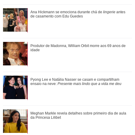
Ele cresceu! Veja evolução de Marcelo Sangalo, filho de
Ana Hickmann se emociona durante chá de
lingerie
antes
Ivete Sangalo e Daniel Cady
de casamento com Edu Guedes
Meghan Markle revela detalhes sobre primeiro dia de aula
Produtor de Madonna, William Orbit morre aos 69 anos de
da Princesa Lilibet
idade
Luiza Brunet, Ana Hickmann, Rihanna... Veja as famosas
Pyong Lee e Natália Nasser se casam e compartilham
que já denunciaram violência domést...
ensaio na neve:
Presente mais lindo que a vida me deu
Verdadeiras xérox! Confira mães e filhas famosas que são
Meghan Markle revela detalhes sobre primeiro dia de aula
super parecidas
da Princesa Lilibet