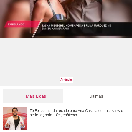
Mais Lidas
Últimas
Pyong Lee e Natália Nasser se casam e compartilham
Zé Felipe manda recado para Ana Castela durante
show
e
ensaio na neve: Presente mais lindo que a...
pede segredo:
- Dá problema